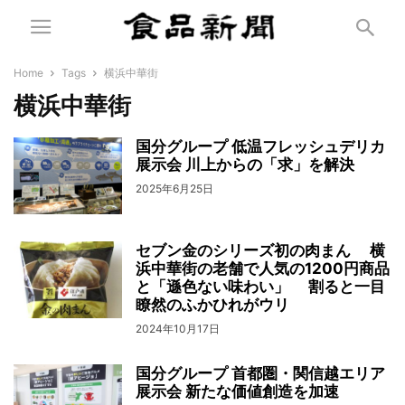
Home
Tags
横浜中華街
横浜中華街
国分グループ 低温フレッシュデリカ
展示会 川上からの「求」を解決
2025年6月25日
セブン金のシリーズ初の肉まん 横
浜中華街の老舗で人気の1200円商品
と「遜色ない味わい」 割ると一目
瞭然のふかひれがウリ
2024年10月17日
国分グループ 首都圏・関信越エリア
展示会 新たな価値創造を加速