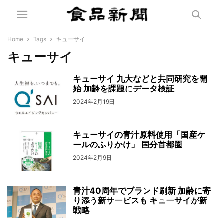
Home
Tags
キューサイ
キューサイ
キューサイ 九大などと共同研究を開
始 加齢を課題にデータ検証
2024年2月19日
キューサイの青汁原料使用「国産ケ
ールのふりかけ」 国分首都圏
2024年2月9日
青汁40周年でブランド刷新 加齢に寄
り添う新サービスも キューサイが新
戦略