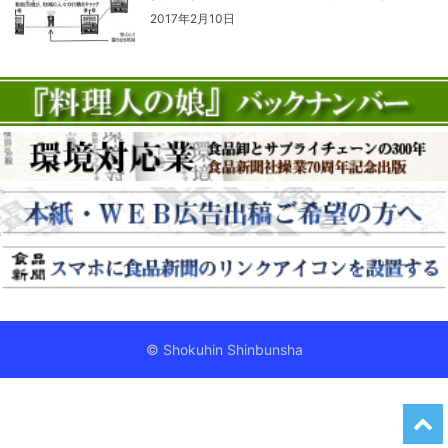
2017年2月10日
© Shokuhin Shinbunsha