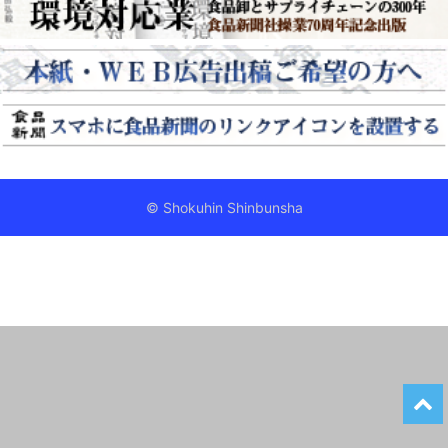
© Shokuhin Shinbunsha