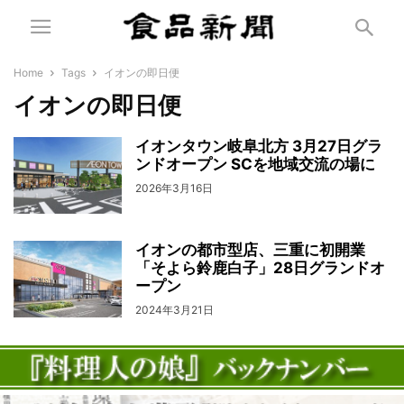
Home
Tags
イオンの即日便
イオンの即日便
イオンタウン岐阜北方 3月27日グラ
ンドオープン SCを地域交流の場に
2026年3月16日
イオンの都市型店、三重に初開業
「そよら鈴鹿白子」28日グランドオ
ープン
2024年3月21日