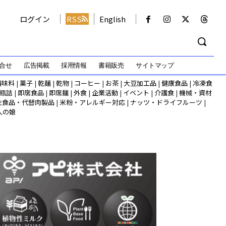
ログイン
RSS
English
合せ
広告掲載
採用情報
書籍販売
サイトマップ
調味料
|
菓子
|
乾麺
|
乾物
|
コーヒー
|
お茶
|
大豆加工品
|
健康食品
|
冷凍食
瓶詰
|
即席食品
|
即席麺
|
外食
|
企業活動
|
イベント
|
介護食
|
機械・資材
性食品・代替肉製品
|
米粉・アレルギー対応
|
ナッツ・ドライフルーツ
|
人の娘