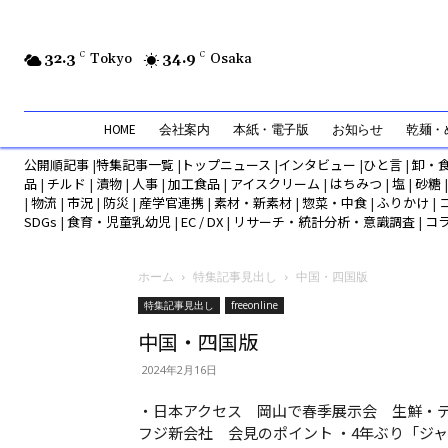
32.3
C
Tokyo
34.9
C
Osaka
HOME
会社案内
本紙・電子版
お知らせ
乾麺・め
公開順記事
|
特集記事一覧
|
トップニュース
|
インタビュー
|
ひと言
|
卸・
品
|
チルド
|
漬物
|
人事
|
加工食品
|
アイスクリーム
|
はちみつ
|
塩
|
砂糖
|
物流
|
市況
|
防災
|
産学官連携
|
素材・新素材
|
惣菜・中食
|
ふりかけ
|
SDGs
|
食育・児童乳幼児
|
EC / DX
|
リサーチ・統計分析・意識調査
|
コ
ホーム
特集記事見出し
中国・四国版
特集記事見出し
freeonline
中国・四国版
2024年2月16日
・日本アクセス 岡山で春季展示会 生鮮・デ
フジ新会社 会見のポイント ・4年ぶり「ジャ