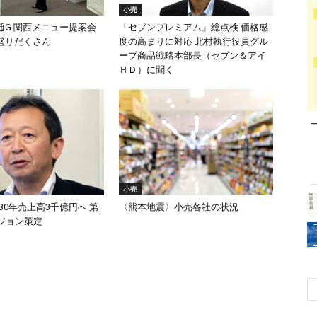
小売
通G 関西メニュー提案会
「セブンプレミアム」総点検 価格感
盛りだくさん
度の高まりに対応 北村執行役員グル
ープ商品戦略本部長（セブン＆アイ
ＨＤ）に聞く
小売
030年売上高3千億円へ 第
〈熊本地震〉小売各社の状況
ビジョン策定