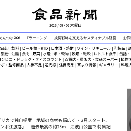
2026 / 08 / 06 木曜日
んつゆ2026
Eラーニング
成長戦略を支えるサスティナブル経営
お問
食品卸
|
飲料
|
ビール類・RTD
|
日本酒・焼酎
|
ワイン・リキュール
|
乳製品
|
|
製粉
|
油脂
|
食肉
|
野菜
|
水産
|
米・穀物
|
穀類・雑穀
|
レトルト食品
|
缶詰・
コンビニ・ドラッグ・ディスカウント
|
百貨店・量販店・食品スーパー
|
植物
ラボ・監修商品
|
人手不足
|
逆光線
|
注目商品
|
耳より情報
|
ギャラリー
|
料理
リカで独自提案 地域の商材も幅広く ・3月スタート、
ンボ江波巻」 過去最高の約25m 江波山公園で 特集記