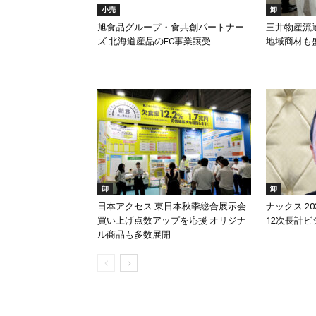
小売
卸
旭食品グループ・食共創パートナー
三井物産流
ズ 北海道産品のEC事業譲受
地域商材も
卸
卸
日本アクセス 東日本秋季総合展示会
ナックス 2
買い上げ点数アップを応援 オリジナ
12次長計
ル商品も多数展開