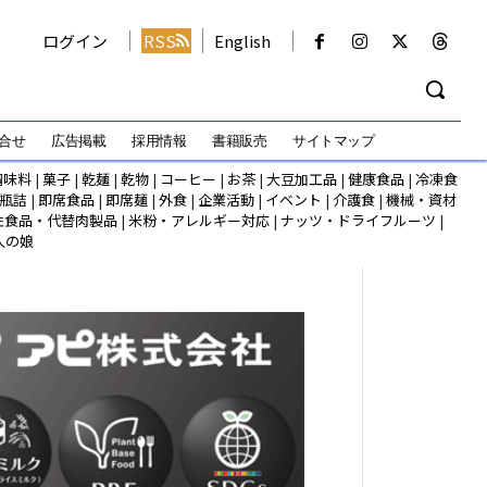
ログイン
RSS
English
合せ
広告掲載
採用情報
書籍販売
サイトマップ
調味料
|
菓子
|
乾麺
|
乾物
|
コーヒー
|
お茶
|
大豆加工品
|
健康食品
|
冷凍食
瓶詰
|
即席食品
|
即席麺
|
外食
|
企業活動
|
イベント
|
介護食
|
機械・資材
性食品・代替肉製品
|
米粉・アレルギー対応
|
ナッツ・ドライフルーツ
|
人の娘