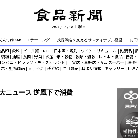
2026 / 08 / 08 土曜日
んつゆ2026
Eラーニング
成長戦略を支えるサスティナブル経営
お問
食品卸
|
飲料
|
ビール類・RTD
|
日本酒・焼酎
|
ワイン・リキュール
|
乳製品
|
|
製粉
|
油脂
|
食肉
|
野菜
|
水産
|
米・穀物
|
穀類・雑穀
|
レトルト食品
|
缶詰・
コンビニ・ドラッグ・ディスカウント
|
百貨店・量販店・食品スーパー
|
植物
ラボ・監修商品
|
人手不足
|
逆光線
|
注目商品
|
耳より情報
|
ギャラリー
|
料理
大ニュース 逆風下で消費