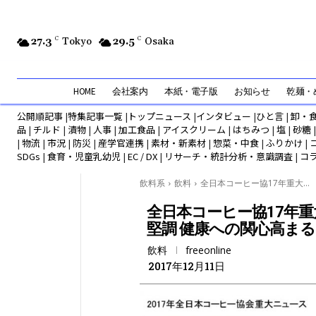
27.3
C
Tokyo
29.5
C
Osaka
HOME
会社案内
本紙・電子版
お知らせ
乾麺・め
公開順記事
|
特集記事一覧
|
トップニュース
|
インタビュー
|
ひと言
|
卸・
品
|
チルド
|
漬物
|
人事
|
加工食品
|
アイスクリーム
|
はちみつ
|
塩
|
砂糖
|
物流
|
市況
|
防災
|
産学官連携
|
素材・新素材
|
惣菜・中食
|
ふりかけ
|
SDGs
|
食育・児童乳幼児
|
EC / DX
|
リサーチ・統計分析・意識調査
|
コ
飲料系
飲料
全日本コーヒー協17年重大...
全日本コーヒー協17年重
堅調 健康への関心高まる
飲料
freeonline
2017年12月11日