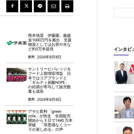
熊本地震 伊藤園、義援
金1000万円を拠出 支援
物資としてはお茶や水な
インタビ
ど約3万本提供
2026年8月8日
飲料
サントリービバレッジ＆
フード上期増収増益 日
本ではコアブランドと
「ギルティ炭酸NOPE」
の好調が寄与して販売数
量も成長
2026年8月8日
飲料
アサヒ飲料「green
cola」が快走 全国販売
開始から 3 日で1440 万本
突破 「罪悪感なくコー
ラが楽しめる」の声