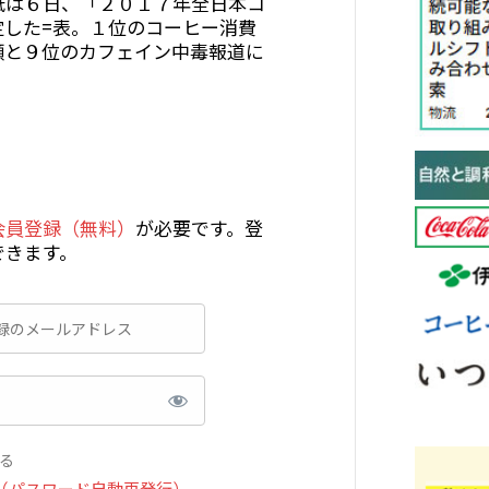
紙は６日、「２０１７年全日本コ
定した=表。１位のコーヒー消費
順と９位のカフェイン中毒報道に
会員登録（無料）
が必要です。登
できます。
る
（パスワード自動再発行）