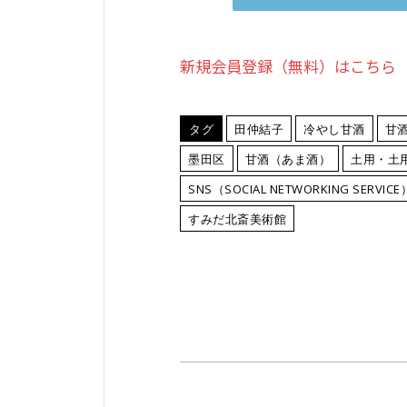
新規会員登録（無料）はこちら
タグ
田仲結子
冷やし甘酒
甘
墨田区
甘酒（あま酒）
土用・土
SNS（SOCIAL NETWORKING SERVICE
すみだ北斎美術館