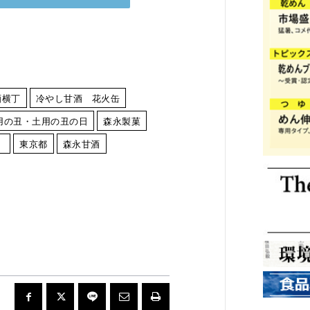
酒横丁
冷やし甘酒 花火缶
用の丑・土用の丑の日
森永製菓
）
東京都
森永甘酒