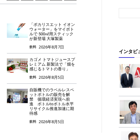
「ポカリスエット イオン
ウォーター」をマイボト
ルで 500㎖用スティック
が新登場 大塚製薬
2026年8月7日
飲料
インタビ
カゴメ トマトジュースプ
レミアム 新製法で「畑を
感じるトマトの香り」
2026年8月5日
飲料
自販機でのラベルレスペ
ットボトルの販売を解
禁 循環経済実現へ前
進 ボトルtoボトル水平
リサイクル推進加速に期
待感
2026年8月5日
飲料