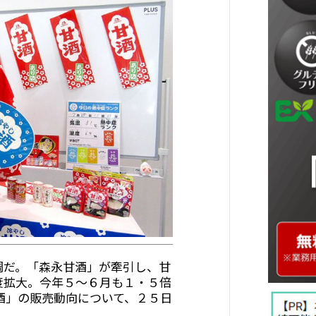
調だ。「森永甘酒」が牽引し、甘
度拡大。今年５～６月も１・５倍
酒」の販売動向について、２５日