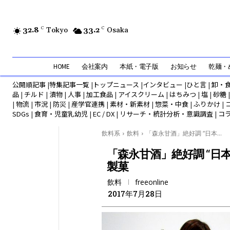
32.8
C
Tokyo
33.2
C
Osaka
HOME
会社案内
本紙・電子版
お知らせ
乾麺・め
公開順記事
|
特集記事一覧
|
トップニュース
|
インタビュー
|
ひと言
|
卸・
品
|
チルド
|
漬物
|
人事
|
加工食品
|
アイスクリーム
|
はちみつ
|
塩
|
砂糖
|
物流
|
市況
|
防災
|
産学官連携
|
素材・新素材
|
惣菜・中食
|
ふりかけ
|
SDGs
|
食育・児童乳幼児
|
EC / DX
|
リサーチ・統計分析・意識調査
|
コ
飲料系
飲料
「森永甘酒」絶好調 “日本...
「森永甘酒」絶好調 “日
製菓
飲料
freeonline
2017年7月28日