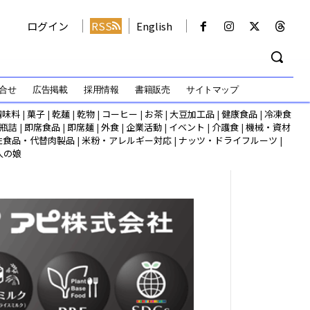
ログイン
RSS
English
合せ
広告掲載
採用情報
書籍販売
サイトマップ
調味料
|
菓子
|
乾麺
|
乾物
|
コーヒー
|
お茶
|
大豆加工品
|
健康食品
|
冷凍食
瓶詰
|
即席食品
|
即席麺
|
外食
|
企業活動
|
イベント
|
介護食
|
機械・資材
性食品・代替肉製品
|
米粉・アレルギー対応
|
ナッツ・ドライフルーツ
|
人の娘