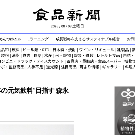
2026 / 08 / 08 土曜日
んつゆ2026
Eラーニング
成長戦略を支えるサスティナブル経営
お問
食品卸
|
飲料
|
ビール類・RTD
|
日本酒・焼酎
|
ワイン・リキュール
|
乳製品
|
|
製粉
|
油脂
|
食肉
|
野菜
|
水産
|
米・穀物
|
穀類・雑穀
|
レトルト食品
|
缶詰・
コンビニ・ドラッグ・ディスカウント
|
百貨店・量販店・食品スーパー
|
植物
ラボ・監修商品
|
人手不足
|
逆光線
|
注目商品
|
耳より情報
|
ギャラリー
|
料理
本の元気飲料”目指す 森永