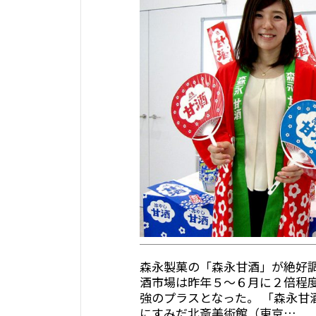
森永製菓の「森永甘酒」が絶好
酒市場は昨年５～６月に２倍程
強のプラスとなった。 「森永甘
にすみだ北斎美術館（東京…