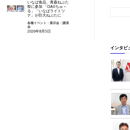
いなば食品、青森ねぶた
祭に参加 「CIAOちゅ～
る」「いなばライトツ
ナ」が巨大ねぶたに
各種イベント・展示会・講演
会
2026年8月5日
インタビ