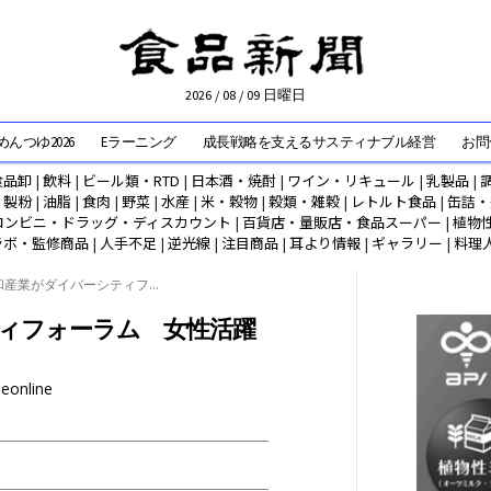
2026 / 08 / 09 日曜日
んつゆ2026
Eラーニング
成長戦略を支えるサスティナブル経営
お問
食品卸
|
飲料
|
ビール類・RTD
|
日本酒・焼酎
|
ワイン・リキュール
|
乳製品
|
|
製粉
|
油脂
|
食肉
|
野菜
|
水産
|
米・穀物
|
穀類・雑穀
|
レトルト食品
|
缶詰・
コンビニ・ドラッグ・ディスカウント
|
百貨店・量販店・食品スーパー
|
植物
ラボ・監修商品
|
人手不足
|
逆光線
|
注目商品
|
耳より情報
|
ギャラリー
|
料理
和産業がダイバーシティフ...
ィフォーラム 女性活躍
eeonline