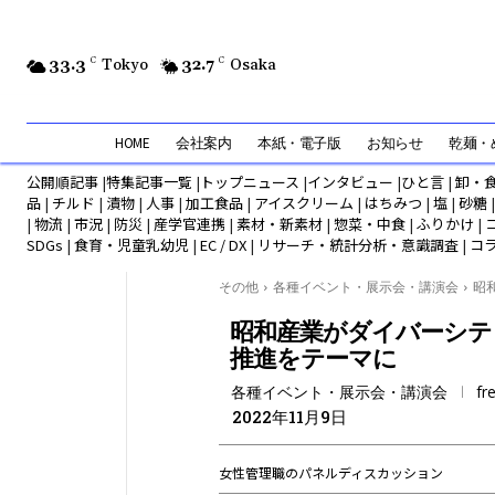
33.3
C
Tokyo
32.7
C
Osaka
HOME
会社案内
本紙・電子版
お知らせ
乾麺・め
公開順記事
|
特集記事一覧
|
トップニュース
|
インタビュー
|
ひと言
|
卸・
品
|
チルド
|
漬物
|
人事
|
加工食品
|
アイスクリーム
|
はちみつ
|
塩
|
砂糖
|
物流
|
市況
|
防災
|
産学官連携
|
素材・新素材
|
惣菜・中食
|
ふりかけ
|
SDGs
|
食育・児童乳幼児
|
EC / DX
|
リサーチ・統計分析・意識調査
|
コ
その他
各種イベント・展示会・講演会
昭
昭和産業がダイバーシテ
推進をテーマに
各種イベント・展示会・講演会
fr
2022年11月9日
女性管理職のパネルディスカッション