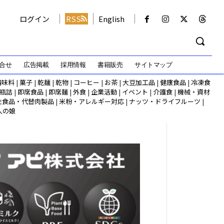
ログイン
RSS
English
合せ
広告掲載
採用情報
書籍販売
サイトマップ
調味料
|
菓子
|
乾麺
|
乾物
|
コーヒー
|
お茶
|
大豆加工品
|
健康食品
|
冷凍食
瓶詰
|
即席食品
|
即席麺
|
外食
|
企業活動
|
イベント
|
介護食
|
機械・資材
性食品・代替肉製品
|
米粉・アレルギー対応
|
ナッツ・ドライフルーツ
|
人の娘