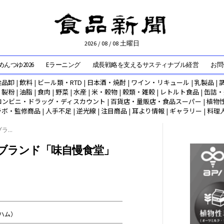
2026 / 08 / 08 土曜日
んつゆ2026
Eラーニング
成長戦略を支えるサスティナブル経営
お問
食品卸
|
飲料
|
ビール類・RTD
|
日本酒・焼酎
|
ワイン・リキュール
|
乳製品
|
|
製粉
|
油脂
|
食肉
|
野菜
|
水産
|
米・穀物
|
穀類・雑穀
|
レトルト食品
|
缶詰・
コンビニ・ドラッグ・ディスカウント
|
百貨店・量販店・食品スーパー
|
植物
ラボ・監修商品
|
人手不足
|
逆光線
|
注目商品
|
耳より情報
|
ギャラリー
|
料理
...
ブランド「味自慢食堂」
ハム）