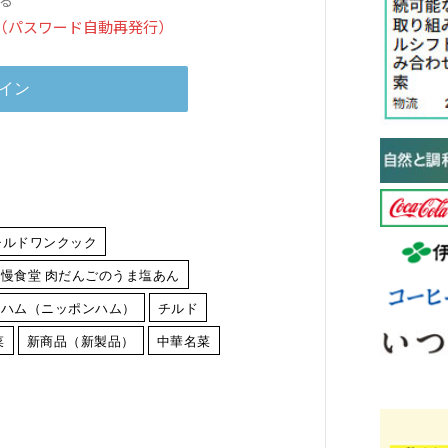
（パスワード自動再発行）
チルドワンクック
慢食堂 肉だんごのうま塩あん
本ハム（ニッポンハム）
チルド
菜
新商品（新製品）
中華名菜