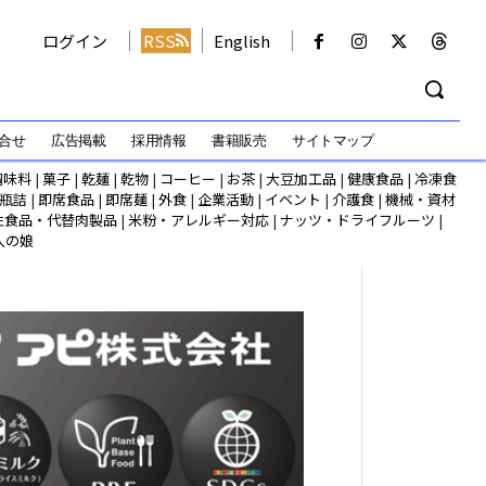
ログイン
RSS
English
合せ
広告掲載
採用情報
書籍販売
サイトマップ
調味料
|
菓子
|
乾麺
|
乾物
|
コーヒー
|
お茶
|
大豆加工品
|
健康食品
|
冷凍食
瓶詰
|
即席食品
|
即席麺
|
外食
|
企業活動
|
イベント
|
介護食
|
機械・資材
性食品・代替肉製品
|
米粉・アレルギー対応
|
ナッツ・ドライフルーツ
|
人の娘