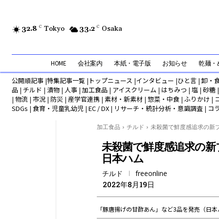
32.8
C
Tokyo
33.2
C
Osaka
HOME
会社案内
本紙・電子版
お知らせ
乾麺・め
公開順記事
|
特集記事一覧
|
トップニュース
|
インタビュー
|
ひと言
|
卸・
品
|
チルド
|
漬物
|
人事
|
加工食品
|
アイスクリーム
|
はちみつ
|
塩
|
砂糖
|
物流
|
市況
|
防災
|
産学官連携
|
素材・新素材
|
惣菜・中食
|
ふりかけ
|
SDGs
|
食育・児童乳幼児
|
EC / DX
|
リサーチ・統計分析・意識調査
|
コ
加工食品
チルド
未殺菌で鮮度感追求の新ブラ
未殺菌で鮮度感追求の新
日本ハム
チルド
freeonline
2022年8月19日
「豚唐揚げの甘酢あん」など3品を発売（日本