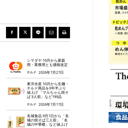
シマダヤ 10月から家庭
用・業務用とも価格改定
2026年7月27日
チルド
東洋水産 10月から生麺・
チルド商品を3年半ぶり
値上げ 「マルちゃん焼そ
ば 3人前」など195品
2026年7月17日
チルド
名城食品 9月1日から「名
城の焼そば三人前」「名
城の中華楼」など値上げ