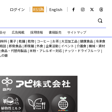
ログイン
RSS
English
合せ
広告掲載
採用情報
書籍販売
サイトマップ
調味料
|
菓子
|
乾麺
|
乾物
|
コーヒー
|
お茶
|
大豆加工品
|
健康食品
|
冷凍食
瓶詰
|
即席食品
|
即席麺
|
外食
|
企業活動
|
イベント
|
介護食
|
機械・資材
性食品・代替肉製品
|
米粉・アレルギー対応
|
ナッツ・ドライフルーツ
|
人の娘