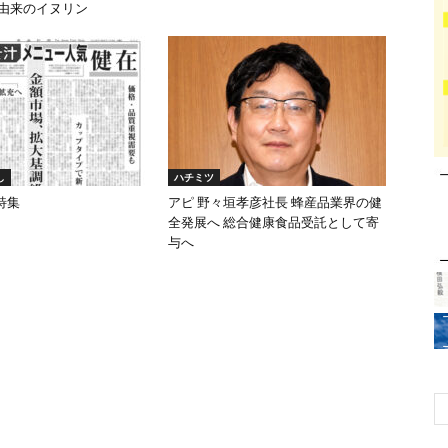
糖由来のイヌリン
し
ハチミツ
特集
アピ 野々垣孝彦社長 蜂産品業界の健
全発展へ 総合健康食品受託として寄
与へ