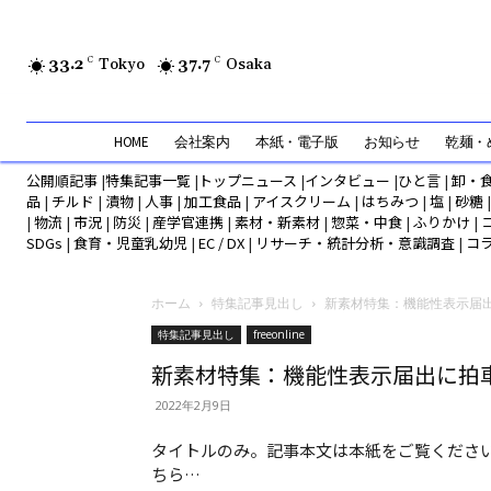
33.2
C
Tokyo
37.7
C
Osaka
HOME
会社案内
本紙・電子版
お知らせ
乾麺・め
公開順記事
|
特集記事一覧
|
トップニュース
|
インタビュー
|
ひと言
|
卸・
品
|
チルド
|
漬物
|
人事
|
加工食品
|
アイスクリーム
|
はちみつ
|
塩
|
砂糖
|
物流
|
市況
|
防災
|
産学官連携
|
素材・新素材
|
惣菜・中食
|
ふりかけ
|
SDGs
|
食育・児童乳幼児
|
EC / DX
|
リサーチ・統計分析・意識調査
|
コ
ホーム
特集記事見出し
新素材特集：機能性表示届出.
特集記事見出し
freeonline
新素材特集：機能性表示届出に拍
2022年2月9日
タイトルのみ。記事本文は本紙をご覧ください
ちら…