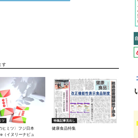
ます
ミツ
特集記事見出し
のヒミツ〉フジ日本
健康食品特集
 pure（イヌリーナピュ