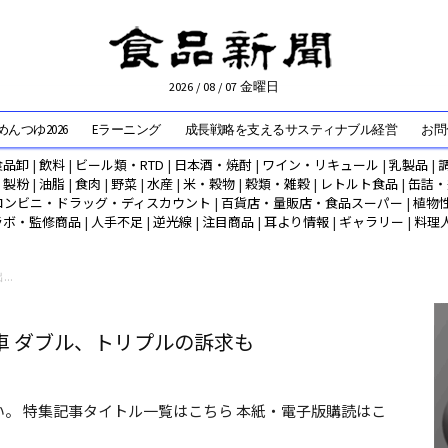
2026 / 08 / 07 金曜日
んつゆ2026
Eラーニング
成長戦略を支えるサスティナブル経営
お問
食品卸
|
飲料
|
ビール類・RTD
|
日本酒・焼酎
|
ワイン・リキュール
|
乳製品
|
|
製粉
|
油脂
|
食肉
|
野菜
|
水産
|
米・穀物
|
穀類・雑穀
|
レトルト食品
|
缶詰・
コンビニ・ドラッグ・ディスカウント
|
百貨店・量販店・食品スーパー
|
植物
ラボ・監修商品
|
人手不足
|
逆光線
|
注目商品
|
耳より情報
|
ギャラリー
|
料理
..
車 ダブル、トリプルの訴求も
。 特集記事タイトル一覧はこちら 本紙・電子版購読はこ