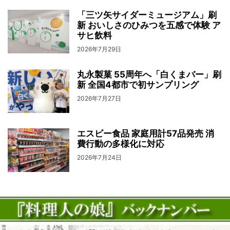
「三ツ矢サイダーミュージアム」刷
新 おいしさのひみつを五感で体験 ア
サヒ飲料
2026年7月29日
丸永製菓 55周年へ「白くまバー」刷
新 全国4都市で初サンプリング
2026年7月27日
エスビー食品 家庭用計57品発売 消
費行動の多様化に対応
2026年7月24日