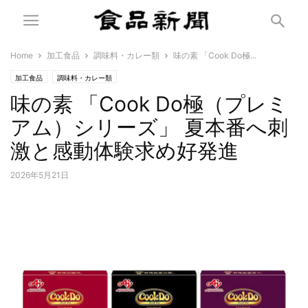
Home
加工食品
調味料・カレー類
味の素 「Cook Do極...
加工食品
調味料・カレー類
味の素 「Cook Do極（プレミ
アム）シリーズ」 夏本番へ刺
激と感動体験求め好発進
2026年5月21日