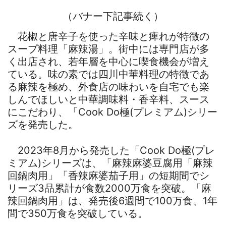
（バナー下記事続く）
花椒と唐辛子を使った辛味と痺れが特徴の
スープ料理「麻辣湯」。街中には専門店が多
く出店され、若年層を中心に喫食機会が増え
ている。味の素では四川中華料理の特徴であ
る麻辣を極め、外食店の味わいを自宅でも楽
しんでほしいと中華調味料・香辛料、スース
にこだわり、「Cook Do極(プレミアム)シリー
ズを発売した。
2023年8月から発売した「Cook Do極(プレ
ミアム)シリーズは、「麻辣麻婆豆腐用「麻辣
回鍋肉用」「香辣麻婆茄子用」の短期間でシ
リーズ3品累計が食数2000万食を突破。「麻
辣回鍋肉用」は、発売後6週間で100万食、1年
間で350万食を突破している。