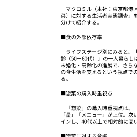
マクロミル（本社：東京都港区
菜）に対する生活者実態調査」
分けて紹介する。
■食の外部依存率
ライフステージ別にみると、「若
齢（50－60代）」の一人暮ら
未婚化・高齢化の進展で、さら
の食生活を支えるという視点で
る。
■惣菜の購入時重視点
「惣菜」の購入時重視点は、「
「量」「メニュー」が上位。次
インし、40代以上で相対的に高
■惣菜に対する意識