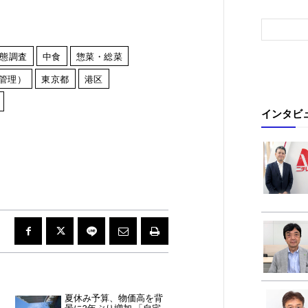
態調査
中食
惣菜・総菜
報管理）
東京都
港区
インタビ
夏休み予算、物価高を背