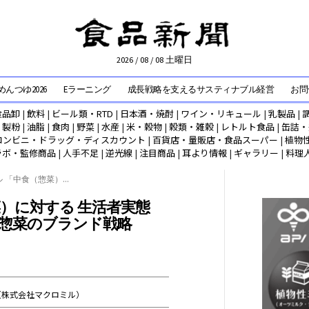
2026 / 08 / 08 土曜日
んつゆ2026
Eラーニング
成長戦略を支えるサスティナブル経営
お問
食品卸
|
飲料
|
ビール類・RTD
|
日本酒・焼酎
|
ワイン・リキュール
|
乳製品
|
|
製粉
|
油脂
|
食肉
|
野菜
|
水産
|
米・穀物
|
穀類・雑穀
|
レトルト食品
|
缶詰・
コンビニ・ドラッグ・ディスカウント
|
百貨店・量販店・食品スーパー
|
植物
ラボ・監修商品
|
人手不足
|
逆光線
|
注目商品
|
耳より情報
|
ギャラリー
|
料理
 「中食（惣菜）...
）に対する 生活者実態
る惣菜のブランド戦略
（株式会社マクロミル）