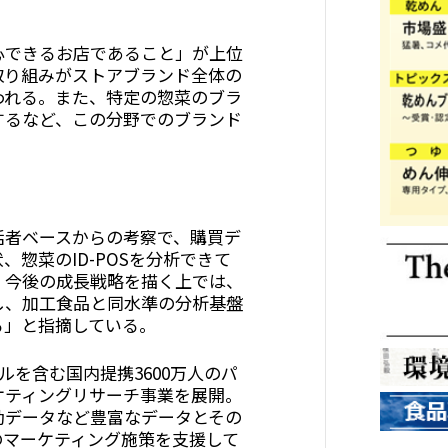
。
心できるお店であること」が上位
取り組みがストアブランド全体の
われる。また、特定の惣菜のブラ
するなど、この分野でのブランド
者ベースからの考察で、購買デ
惣菜のID-POSを分析できて
、今後の成長戦略を描く上では、
し、加工食品と同水準の分析基盤
る」と指摘している。
ルを含む国内提携3600万人のパ
ケティングリサーチ事業を展開。
動データなど豊富なデータとその
のマーケティング施策を支援して