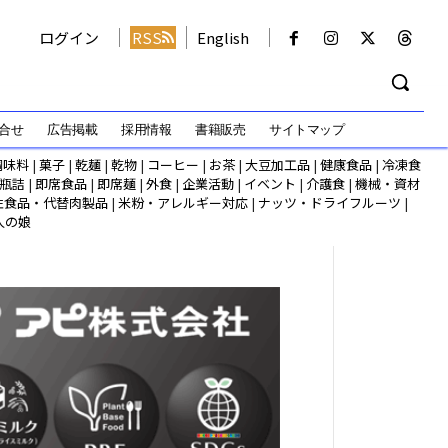
ログイン
RSS
English
合せ
広告掲載
採用情報
書籍販売
サイトマップ
調味料
|
菓子
|
乾麺
|
乾物
|
コーヒー
|
お茶
|
大豆加工品
|
健康食品
|
冷凍食
瓶詰
|
即席食品
|
即席麺
|
外食
|
企業活動
|
イベント
|
介護食
|
機械・資材
性食品・代替肉製品
|
米粉・アレルギー対応
|
ナッツ・ドライフルーツ
|
人の娘