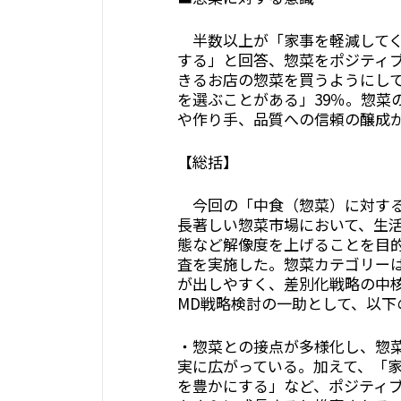
半数以上が「家事を軽減してく
する」と回答、惣菜をポジティ
きるお店の惣菜を買うようにして
を選ぶことがある」39％。惣菜
や作り手、品質への信頼の醸成
【総括】
今回の「中食（惣菜）に対する
長著しい惣菜市場において、生
態など解像度を上げることを目
査を実施した。惣菜カテゴリー
が出しやすく、差別化戦略の中
MD戦略検討の一助として、以下
・惣菜との接点が多様化し、惣
実に広がっている。加えて、「
を豊かにする」など、ポジティ