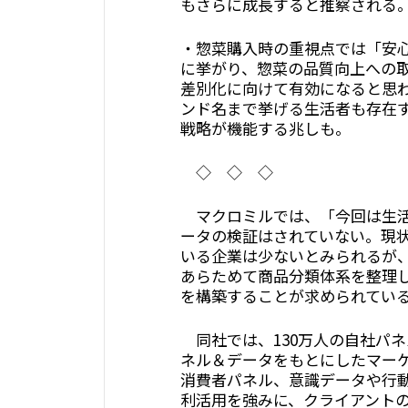
もさらに成長すると推察される
・惣菜購入時の重視点では「安
に挙がり、惣菜の品質向上への
差別化に向けて有効になると思
ンド名まで挙げる生活者も存在
戦略が機能する兆しも。
◇ ◇ ◇
マクロミルでは、「今回は生活
ータの検証はされていない。現状、
いる企業は少ないとみられるが
あらためて商品分類体系を整理
を構築することが求められてい
同社では、130万人の自社パネ
ネル＆データをもとにしたマー
消費者パネル、意識データや行
利活用を強みに、クライアント