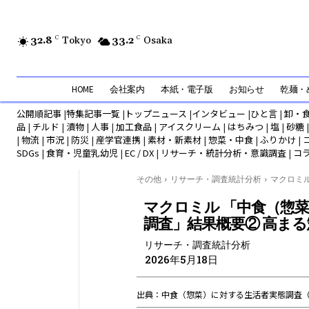
32.8
C
Tokyo
33.2
C
Osaka
HOME
会社案内
本紙・電子版
お知らせ
乾麺・め
公開順記事
|
特集記事一覧
|
トップニュース
|
インタビュー
|
ひと言
|
卸・
品
|
チルド
|
漬物
|
人事
|
加工食品
|
アイスクリーム
|
はちみつ
|
塩
|
砂糖
|
物流
|
市況
|
防災
|
産学官連携
|
素材・新素材
|
惣菜・中食
|
ふりかけ
|
SDGs
|
食育・児童乳幼児
|
EC / DX
|
リサーチ・統計分析・意識調査
|
コ
その他
リサーチ・調査統計分析
マクロミル
マクロミル 「中食（惣菜
調査」結果概要② 高ま
リサーチ・調査統計分析
2026年5月18日
出典：中食（惣菜）に対する生活者実態調査