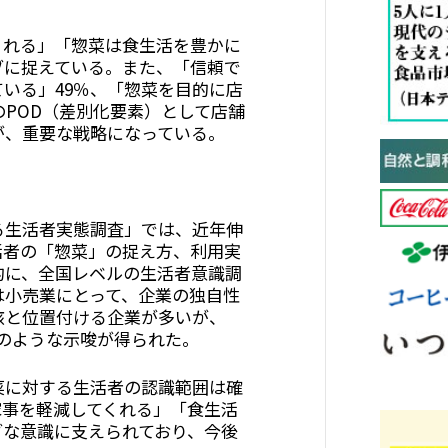
れる」「惣菜は食生活を豊かに
ブに捉えている。また、「信頼で
いる」49％、「惣菜を目的に店
のPOD（差別化要素）として店舗
が、重要な戦略になっている。
生活者実態調査」では、近年伸
活者の「惣菜」の捉え方、利用実
的に、全国レベルの生活者意識調
は小売業にとって、企業の独自性
核と位置付ける企業が多いが、
のような示唆が得られた。
菜に対する生活者の認識範囲は確
家事を軽減してくれる」「食生活
ブな意識に支えられており、今後