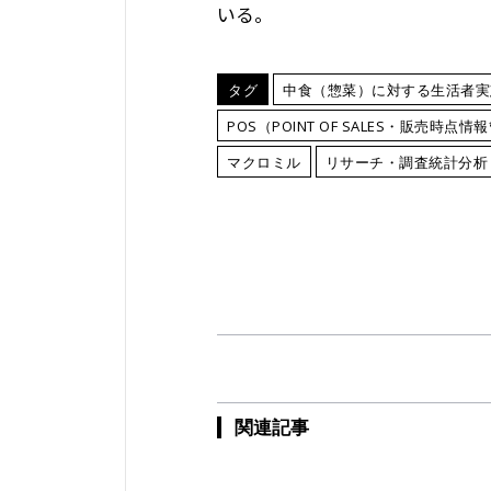
いる。
タグ
中食（惣菜）に対する生活者実
POS（POINT OF SALES・販売時点情
マクロミル
リサーチ・調査統計分析
関連記事