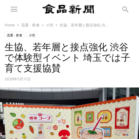
Home
流通・飲食
小売
生協、若年層と接点強化 渋...
流通・飲食
小売
生協、若年層と接点強化 渋谷
で体験型イベント 埼玉では子
育て支援協賛
2026年5月11日