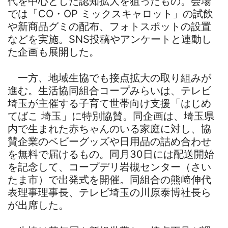
代を中心とした認知拡大を狙ったもの。会場
では「CO・OP ミックスキャロット」の試飲
や新商品グミの配布、フォトスポットの設置
などを実施。SNS投稿やアンケートと連動し
た企画も展開した。
一方、地域生協でも接点拡大の取り組みが
進む。生活協同組合コープみらいは、テレビ
埼玉が主催する子育て世帯向け支援「はじめ
てばこ 埼玉」に特別協賛。同企画は、埼玉県
内で生まれた赤ちゃんのいる家庭に対し、協
賛企業のベビーグッズや日用品の詰め合わせ
を無料で届けるもの。同月30日には配送開始
を記念して、コープデリ岩槻センター（さい
たま市）で出発式を開催。同組合の熊﨑伸代
表理事理事長、テレビ埼玉の川原泰博社長ら
が出席した。