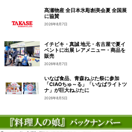
髙瀬物産 全日本氷彫創美会夏 全国展
に協賛
2026年8月7日
イチビキ・真誠 地元・名古屋で夏イ
ベントに出展 レアメニュー・商品を
販売
2026年8月7日
いなば食品、青森ねぶた祭に参加
「CIAOちゅ～る」「いなばライトツ
ナ」が巨大ねぶたに
2026年8月5日