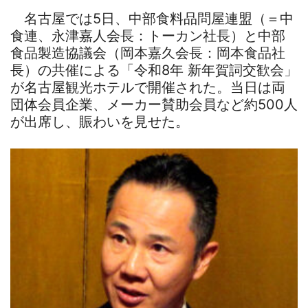
名古屋では5日、中部食料品問屋連盟（＝中
食連、永津嘉人会長：トーカン社長）と中部
食品製造協議会（岡本嘉久会長：岡本食品社
長）の共催による「令和8年 新年賀詞交歓会」
が名古屋観光ホテルで開催された。当日は両
団体会員企業、メーカー賛助会員など約500人
が出席し、賑わいを見せた。