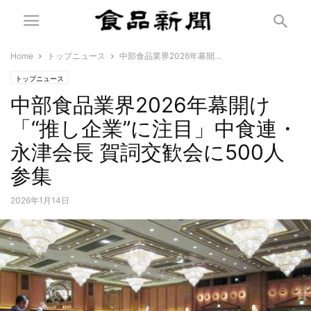
Home
トップニュース
中部食品業界2026年幕開...
トップニュース
中部食品業界2026年幕開け
「“推し企業”に注目」中食連・
永津会長 賀詞交歓会に500人
参集
2026年1月14日