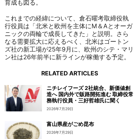
育成も図る。
これまでの経緯について、倉石曜考取締役執
行役員は「北米と欧州を主体にM＆Aとオーガ
ニックの両輪で成長してきた」と説明。さら
なる需要拡大に応えるべく、北米はゴートン
ズ社の新工場が25年9月に、欧州のシテ・マリ
ン社は26年前半に新ラインが稼働する予定。
RELATED ARTICLES
ニチレイフーズ 2社統合、新価値創
造へ 国内外で販路開拓進む 取締役常
務執行役員・三好哲雄氏に聞く
2026年7月29日
富山県産がごめ昆布
2026年7月29日