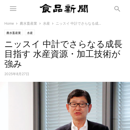
Home
農水畜産業
水産
ニッスイ 中計でさらなる成...
農水畜産業
水産
ニッスイ 中計でさらなる成長
目指す 水産資源・加工技術が
強み
2025年8月27日