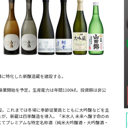
酒に特化した新醸造蔵を建設する。
に操業開始を予定。生産能力は年間1100㎘。投資額は非公
建設。これまでは冬場に季節従業員とともに大吟醸などを主
が、新蔵は四季醸造を導入。「米水人 未来へ醸す命のめ
じてプレミアムな特定名称酒（純米大吟醸酒・大吟醸酒・