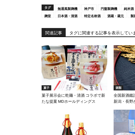
タグ
無通風製麹機
神戸市
円盤製麹機
純米酒
麹室
日本酒・清酒
特定名称酒
酒蔵・蔵元
製
関連記事
タグに関連する記事を表示してい
菓子
酒類
菓子展示会に乾麺・清酒 コラボで新
全国新酒鑑評
たな提案 MDホールディングス
新潟・長野