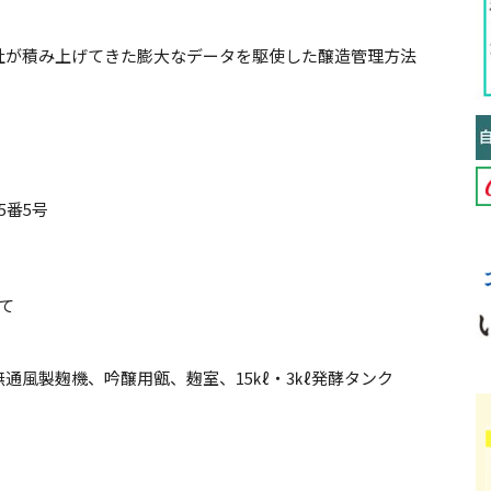
社が積み上げてきた膨大なデータを駆使した醸造管理方法
5番5号
て
通風製麹機、吟醸用甑、麹室、15㎘・3㎘発酵タンク