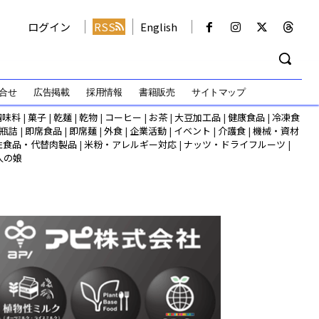
ログイン
RSS
English
合せ
広告掲載
採用情報
書籍販売
サイトマップ
調味料
|
菓子
|
乾麺
|
乾物
|
コーヒー
|
お茶
|
大豆加工品
|
健康食品
|
冷凍食
瓶詰
|
即席食品
|
即席麺
|
外食
|
企業活動
|
イベント
|
介護食
|
機械・資材
性食品・代替肉製品
|
米粉・アレルギー対応
|
ナッツ・ドライフルーツ
|
人の娘