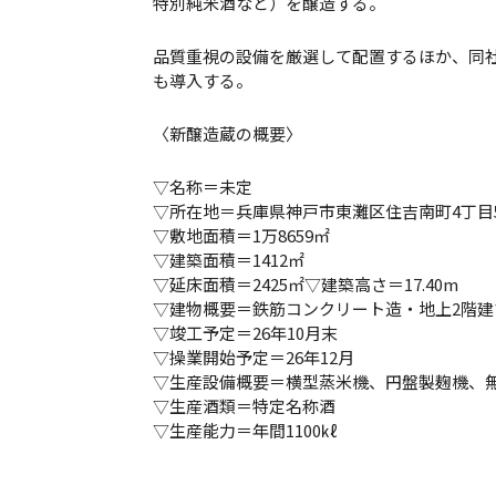
特別純米酒など）を醸造する。
品質重視の設備を厳選して配置するほか、同
も導入する。
〈新醸造蔵の概要〉
▽名称＝未定
▽所在地＝兵庫県神戸市東灘区住吉南町4丁目
▽敷地面積＝1万8659㎡
▽建築面積＝1412㎡
▽延床面積＝2425㎡▽建築高さ＝17.40m
▽建物概要＝鉄筋コンクリート造・地上2階建
▽竣工予定＝26年10月末
▽操業開始予定＝26年12月
▽生産設備概要＝横型蒸米機、円盤製麹機、無
▽生産酒類＝特定名称酒
▽生産能力＝年間1100㎘