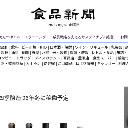
2026 / 08 / 07 金曜日
んつゆ2026
Eラーニング
成長戦略を支えるサスティナブル経営
お問
食品卸
|
飲料
|
ビール類・RTD
|
日本酒・焼酎
|
ワイン・リキュール
|
乳製品
|
|
製粉
|
油脂
|
食肉
|
野菜
|
水産
|
米・穀物
|
穀類・雑穀
|
レトルト食品
|
缶詰・
コンビニ・ドラッグ・ディスカウント
|
百貨店・量販店・食品スーパー
|
植物
ラボ・監修商品
|
人手不足
|
逆光線
|
注目商品
|
耳より情報
|
ギャラリー
|
料理
四季醸造 26年冬に稼働予定