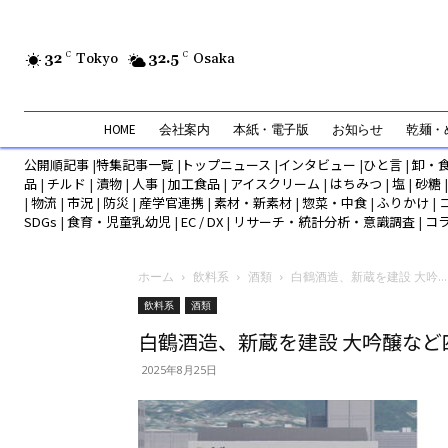
32
C
Tokyo
32.5
C
Osaka
HOME
会社案内
本紙・電子版
お知らせ
乾麺・め
公開順記事
|
特集記事一覧
|
トップニュース
|
インタビュー
|
ひと言
|
卸・
品
|
チルド
|
漬物
|
人事
|
加工食品
|
アイスクリーム
|
はちみつ
|
塩
|
砂糖
|
物流
|
市況
|
防災
|
産学官連携
|
素材・新素材
|
惣菜・中食
|
ふりかけ
|
SDGs
|
食育・児童乳幼児
|
EC / DX
|
リサーチ・統計分析・意識調査
|
コ
ホーム
飲料系
酒類
白鶴酒造、新蔵を建設 大吟...
飲料系
酒類
白鶴酒造、新蔵を建設 大吟醸など
2025年8月25日