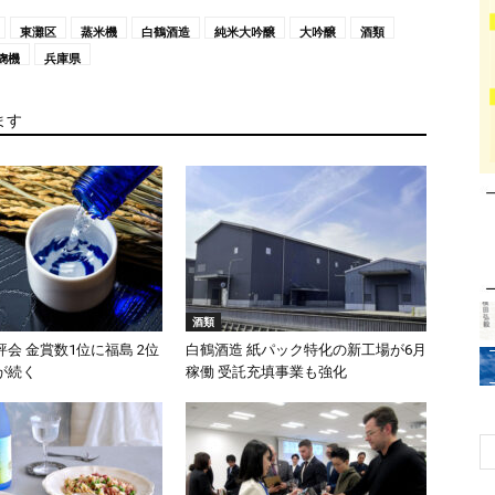
東灘区
蒸米機
白鶴酒造
純米大吟醸
大吟醸
酒類
麹機
兵庫県
ます
酒類
会 金賞数1位に福島 2位
白鶴酒造 紙パック特化の新工場が6月
が続く
稼働 受託充填事業も強化