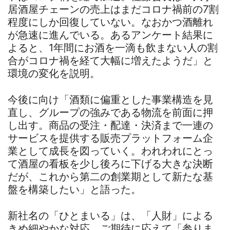
居酒屋チェーンの売上はまだコロナ禍前の7割
程度にしか回復していない。なおかつ酒離れ
が急速に進んでいる。あるアンケート結果に
よると、1年間にお酒を一滴も飲まない人の割
合がコロナ禍を経て大幅に増えたようだ」と
環境の変化を説明。
今後に向け「酒類に偏重とした事業構造を見
直し、グループの強みである物流を前面に押
し出す。商品の受注・配達・決済まで一連の
サービスを提供する販売プラットフォーム企
業として成長を図っていく。われわれにとっ
て酒屋の看板を少し後ろに下げる大きな決断
だが、これから第二の創業期として新たな基
盤を構築したい」と語った。
新社名の「ひとまいる」は、「人財」による
きめ細やかな対応、ご期待に応えて「参りま