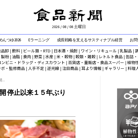
2026 / 08 / 08 土曜日
んつゆ2026
Eラーニング
成長戦略を支えるサスティナブル経営
お問
食品卸
|
飲料
|
ビール類・RTD
|
日本酒・焼酎
|
ワイン・リキュール
|
乳製品
|
|
製粉
|
油脂
|
食肉
|
野菜
|
水産
|
米・穀物
|
穀類・雑穀
|
レトルト食品
|
缶詰・
コンビニ・ドラッグ・ディスカウント
|
百貨店・量販店・食品スーパー
|
植物
ラボ・監修商品
|
人手不足
|
逆光線
|
注目商品
|
耳より情報
|
ギャラリー
|
料理
..
開 停止以来１５年ぶり