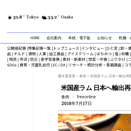
32.8
C
Tokyo
33.2
C
Osaka
HOME
会社案内
本紙・電子版
お知らせ
乾麺・め
公開順記事
|
特集記事一覧
|
トップニュース
|
インタビュー
|
ひと言
|
卸・
品
|
チルド
|
漬物
|
人事
|
加工食品
|
アイスクリーム
|
はちみつ
|
塩
|
砂糖
|
物流
|
市況
|
防災
|
産学官連携
|
素材・新素材
|
惣菜・中食
|
ふりかけ
|
SDGs
|
食育・児童乳幼児
|
EC / DX
|
リサーチ・統計分析・意識調査
|
コ
農水畜産業
食肉
米国産ラム 日本へ輸出再開.
米国産ラム 日本へ輸出再
食肉
freeonline
2018年7月17日