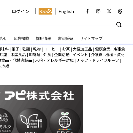
ログイン
RSS
English
合せ
広告掲載
採用情報
書籍販売
サイトマップ
調味料
|
菓子
|
乾麺
|
乾物
|
コーヒー
|
お茶
|
大豆加工品
|
健康食品
|
冷凍食
瓶詰
|
即席食品
|
即席麺
|
外食
|
企業活動
|
イベント
|
介護食
|
機械・資材
性食品・代替肉製品
|
米粉・アレルギー対応
|
ナッツ・ドライフルーツ
|
人の娘