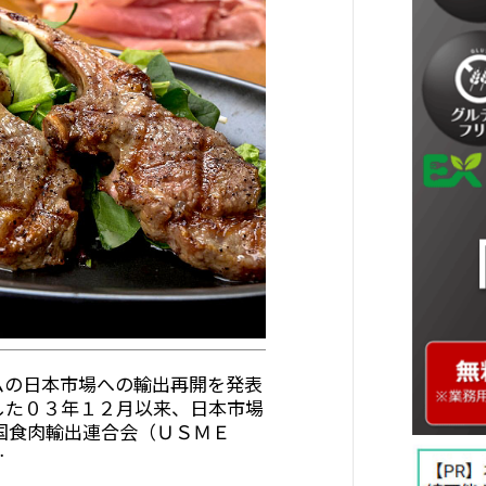
ムの日本市場への輸出再開を発表
した０３年１２月以来、日本市場
国食肉輸出連合会（ＵＳＭＥ
…