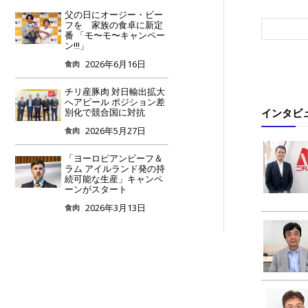
父の日にオージー・ビー
フを 家族の食卓に新定
番 「モ〜モ〜キャンペー
ン!!!」
2026年6月16日
食肉
チリ産豚肉 対日輸出拡大
へアピール ポジション差
インタビ
別化で競合国に対抗
2026年5月27日
食肉
「ヨーロピアンビーフ＆
ラム アイルランド発の持
続可能な生産」キャンペ
ーンがスタート
2026年3月13日
食肉