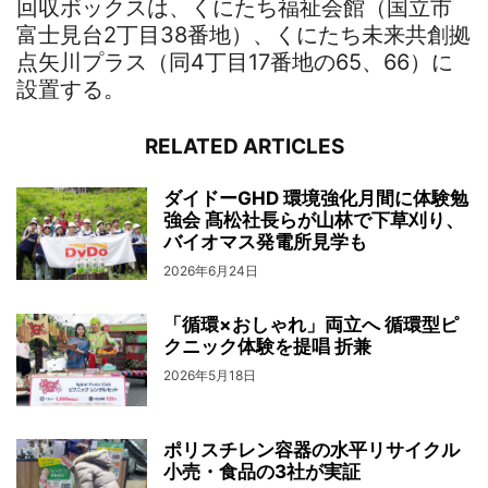
回収ボックスは、くにたち福祉会館（国立市
富士見台2丁目38番地）、くにたち未来共創拠
点矢川プラス（同4丁目17番地の65、66）に
設置する。
RELATED ARTICLES
ダイドーGHD 環境強化月間に体験勉
強会 髙松社長らが山林で下草刈り、
バイオマス発電所見学も
2026年6月24日
「循環×おしゃれ」両立へ 循環型ピ
クニック体験を提唱 折兼
2026年5月18日
ポリスチレン容器の水平リサイクル
小売・食品の3社が実証