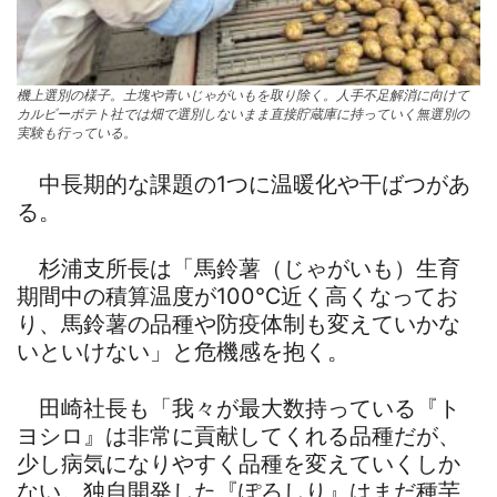
機上選別の様子。土塊や青いじゃがいもを取り除く。人手不足解消に向けて
カルビーポテト社では畑で選別しないまま直接貯蔵庫に持っていく無選別の
実験も行っている。
中長期的な課題の1つに温暖化や干ばつがあ
る。
杉浦支所長は「馬鈴薯（じゃがいも）生育
期間中の積算温度が100℃近く高くなってお
り、馬鈴薯の品種や防疫体制も変えていかな
いといけない」と危機感を抱く。
田崎社長も「我々が最大数持っている『ト
ヨシロ』は非常に貢献してくれる品種だが、
少し病気になりやすく品種を変えていくしか
ない。独自開発した『ぽろしり』はまだ種芋