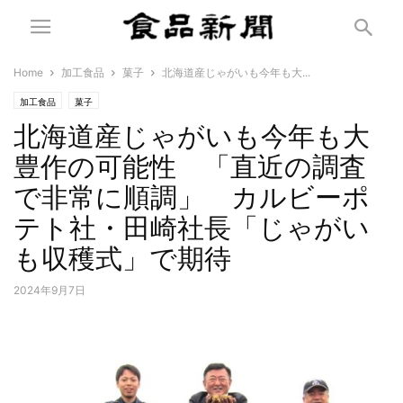
Home
加工食品
菓子
北海道産じゃがいも今年も大...
加工食品
菓子
北海道産じゃがいも今年も大
豊作の可能性 「直近の調査
で非常に順調」 カルビーポ
テト社・田崎社長「じゃがい
も収穫式」で期待
2024年9月7日