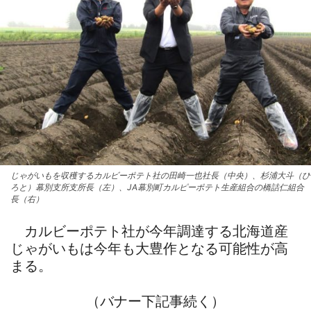
じゃがいもを収穫するカルビーポテト社の田崎一也社長（中央）、杉浦大斗（ひ
ろと）幕別支所支所長（左）、JA幕別町カルピーポテト生産組合の橋詰仁組合
長（右）
カルビーポテト社が今年調達する北海道産
じゃがいもは今年も大豊作となる可能性が高
まる。
（バナー下記事続く）