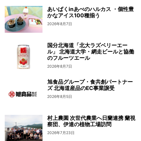
あいぱくinあべのハルカス ・個性豊
かなアイス100種揃う
2026年8月7日
国分北海道「北大ラズベリーエー
ル」 北海道大学・網走ビールと協働
のフルーツエール
2026年8月7日
旭食品グループ・食共創パートナー
ズ 北海道産品のEC事業譲受
2026年8月5日
村上農園 次世代農業へ日蘭連携 蘭視
察団、伊達の植物工場訪問
2026年7月23日