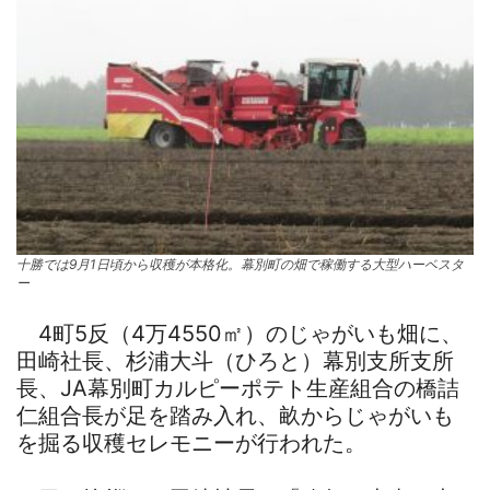
十勝では9月1日頃から収穫が本格化。幕別町の畑で稼働する大型ハーベスタ
ー
4町5反（4万4550㎡）のじゃがいも畑に、
田崎社長、杉浦大斗（ひろと）幕別支所支所
長、JA幕別町カルピーポテト生産組合の橋詰
仁組合長が足を踏み入れ、畝からじゃがいも
を掘る収穫セレモニーが行われた。