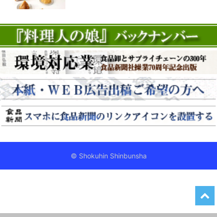
© Shokuhin Shinbunsha