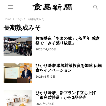
Home
Tags
長期熟成みそ
長期熟成みそ
佐藤醸造「あまの蔵」が5周年 感謝
祭で「みそ盛り放題」
2026年4月30日
ひかり味噌 環境対策投資を加速 伝統
食をイノベーション
2021年8月13日
ひかり味噌、新ブランド立ち上げ
「銀座豉特選」から3品発売
2020年9月4日