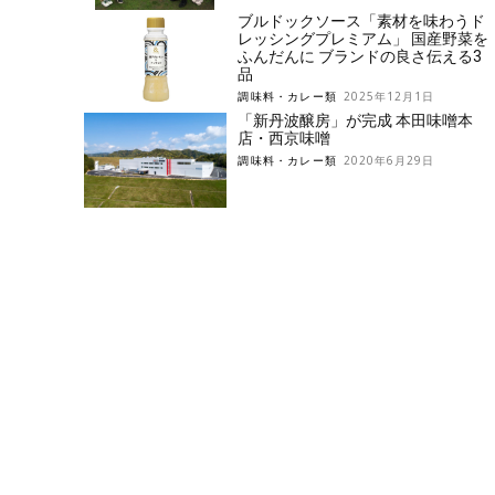
ブルドックソース「素材を味わうド
レッシングプレミアム」 国産野菜を
ふんだんに ブランドの良さ伝える3
品
調味料・カレー類
2025年12月1日
「新丹波醸房」が完成 本田味噌本
店・西京味噌
調味料・カレー類
2020年6月29日