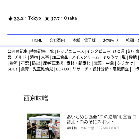
33.2
C
Tokyo
37.7
C
Osaka
HOME
会社案内
本紙・電子版
お知らせ
乾麺・め
公開順記事
|
特集記事一覧
|
トップニュース
|
インタビュー
|
ひと言
|
卸・
品
|
チルド
|
漬物
|
人事
|
加工食品
|
アイスクリーム
|
はちみつ
|
塩
|
砂糖
|
物流
|
市況
|
防災
|
産学官連携
|
素材・新素材
|
惣菜・中食
|
ふりかけ
|
SDGs
|
食育・児童乳幼児
|
EC / DX
|
リサーチ・統計分析・意識調査
|
コ
西京味噌
あいちめし協会 “白の逆襲”を宣言 白
醤油・白みそにスポット
調味料・カレー類
2026年7月8日