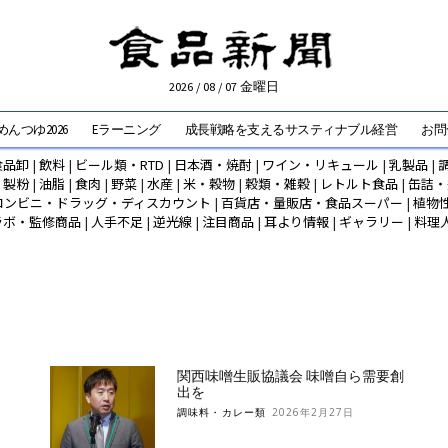
2026 / 08 / 07 金曜日
んつゆ2026
Eラーニング
成長戦略を支えるサスティナブル経営
お問
食品卸
|
飲料
|
ビール類・RTD
|
日本酒・焼酎
|
ワイン・リキュール
|
乳製品
|
|
製粉
|
油脂
|
食肉
|
野菜
|
水産
|
米・穀物
|
穀類・雑穀
|
レトルト食品
|
缶詰・
コンビニ・ドラッグ・ディスカウント
|
百貨店・量販店・食品スーパー
|
植物
ラボ・監修商品
|
人手不足
|
逆光線
|
注目商品
|
耳より情報
|
ギャラリー
|
料理
関西味噌生販協議会 味噌自ら需要創
出を
調味料・カレー類
2026年2月27日