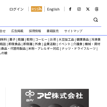
ログイン
RSS
English
合せ
広告掲載
採用情報
書籍販売
サイトマップ
調味料
|
菓子
|
乾麺
|
乾物
|
コーヒー
|
お茶
|
大豆加工品
|
健康食品
|
冷凍食
瓶詰
|
即席食品
|
即席麺
|
外食
|
企業活動
|
イベント
|
介護食
|
機械・資材
性食品・代替肉製品
|
米粉・アレルギー対応
|
ナッツ・ドライフルーツ
|
人の娘