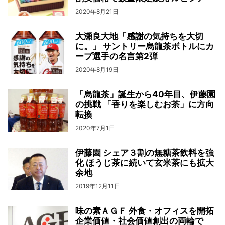
2020年8月21日
大瀬良大地「感謝の気持ちを大切
に。」 サントリー烏龍茶ボトルにカ
ープ選手の名言第2弾
2020年8月19日
「烏龍茶」誕生から40年目、伊藤園
の挑戦 「香りを楽しむお茶」に方向
転換
2020年7月1日
伊藤園 シェア３割の無糖茶飲料を強
化 ほうじ茶に続いて玄米茶にも拡大
余地
2019年12月11日
味の素ＡＧＦ 外食・オフィスを開拓
企業価値・社会価値創出の両輪で