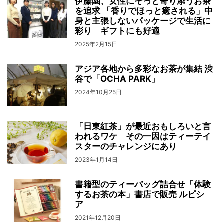
伊藤園、女性にそっと寄り添うお茶
を追求 「香りでほっと癒される」中
身と主張しないパッケージで生活に
彩り ギフトにも好適
2025年2月15日
アジア各地から多彩なお茶が集結 渋
谷で「OCHA PARK」
2024年10月25日
「日東紅茶」が最近おもしろいと言
われるワケ その一因はティーテイ
スターのチャレンジにあり
2023年1月14日
書籍型のティーバッグ詰合せ「体験
するお茶の本」書店で販売 ルピシ
ア
2021年12月20日