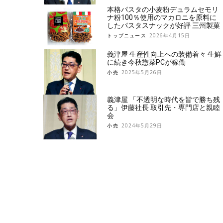
本格パスタの小麦粉デュラムセモリ
ナ粉100％使用のマカロニを原料に
したパスタスナックが好評 三州製菓
トップニュース
2026年4月15日
義津屋 生産性向上への装備着々 生鮮
に続き今秋惣菜PCが稼働
小売
2025年5月26日
義津屋 「不透明な時代を皆で勝ち残
る」伊藤社長 取引先・専門店と親睦
会
小売
2024年5月29日