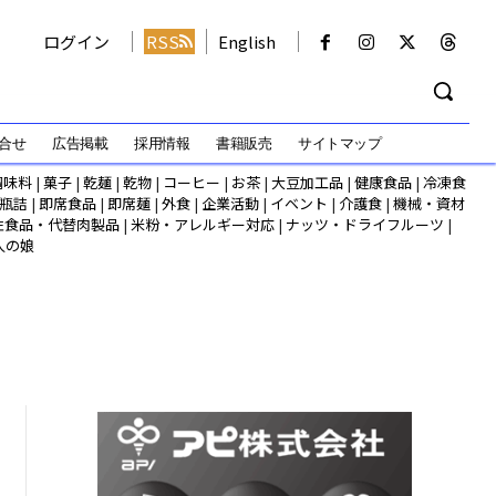
ログイン
RSS
English
合せ
広告掲載
採用情報
書籍販売
サイトマップ
調味料
|
菓子
|
乾麺
|
乾物
|
コーヒー
|
お茶
|
大豆加工品
|
健康食品
|
冷凍食
瓶詰
|
即席食品
|
即席麺
|
外食
|
企業活動
|
イベント
|
介護食
|
機械・資材
性食品・代替肉製品
|
米粉・アレルギー対応
|
ナッツ・ドライフルーツ
|
人の娘