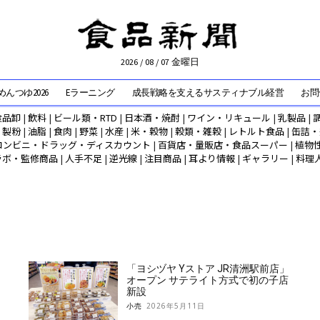
2026 / 08 / 07 金曜日
んつゆ2026
Eラーニング
成長戦略を支えるサスティナブル経営
お問
食品卸
|
飲料
|
ビール類・RTD
|
日本酒・焼酎
|
ワイン・リキュール
|
乳製品
|
|
製粉
|
油脂
|
食肉
|
野菜
|
水産
|
米・穀物
|
穀類・雑穀
|
レトルト食品
|
缶詰・
コンビニ・ドラッグ・ディスカウント
|
百貨店・量販店・食品スーパー
|
植物
ラボ・監修商品
|
人手不足
|
逆光線
|
注目商品
|
耳より情報
|
ギャラリー
|
料理
「ヨシヅヤ Yストア JR清洲駅前店」
オープン サテライト方式で初の子店
新設
小売
2026年5月11日