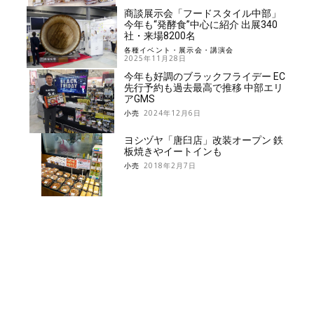
商談展示会「フードスタイル中部」
今年も“発酵食”中心に紹介 出展340
社・来場8200名
各種イベント・展示会・講演会
2025年11月28日
今年も好調のブラックフライデー EC
先行予約も過去最高で推移 中部エリ
アGMS
小売
2024年12月6日
ヨシヅヤ「唐臼店」改装オープン 鉄
板焼きやイートインも
小売
2018年2月7日