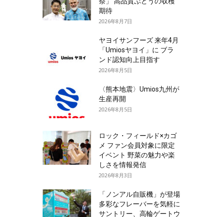
祭」 高品質ぶどうの収穫
期待
2026年8月7日
ヤヨイサンフーズ 来年4月
「Umiosヤヨイ」に ブラ
ンド認知向上目指す
2026年8月5日
〈熊本地震〉Umios九州が
生産再開
2026年8月5日
ロック・フィールド×カゴ
メ ファン会員対象に限定
イベント 野菜の魅力や楽
しさを情報発信
2026年8月3日
「ノンアル自販機」が登場
多彩なフレーバーを気軽に
サントリー、高輪ゲートウ