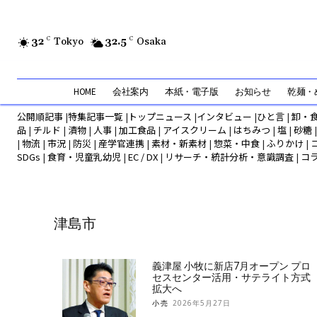
32
C
Tokyo
32.5
C
Osaka
HOME
会社案内
本紙・電子版
お知らせ
乾麺・め
公開順記事
|
特集記事一覧
|
トップニュース
|
インタビュー
|
ひと言
|
卸・
品
|
チルド
|
漬物
|
人事
|
加工食品
|
アイスクリーム
|
はちみつ
|
塩
|
砂糖
|
物流
|
市況
|
防災
|
産学官連携
|
素材・新素材
|
惣菜・中食
|
ふりかけ
|
SDGs
|
食育・児童乳幼児
|
EC / DX
|
リサーチ・統計分析・意識調査
|
コ
津島市
義津屋 小牧に新店7月オープン プロ
セスセンター活用・サテライト方式
拡大へ
小売
2026年5月27日