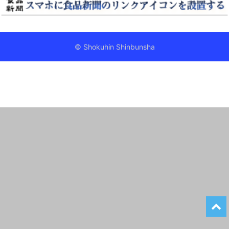
© Shokuhin Shinbunsha