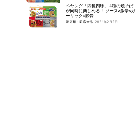
ペヤング「四種四昧」 4種の焼そば
が同時に楽しめる！ ソース×激辛×ガ
ーリック×豚骨
即席麺・即席食品
2024年2月2日