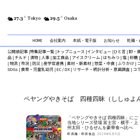
27.3
C
Tokyo
29.5
C
Osaka
HOME
会社案内
本紙・電子版
お知らせ
乾麺・め
公開順記事
|
特集記事一覧
|
トップニュース
|
インタビュー
|
ひと言
|
卸・
品
|
チルド
|
漬物
|
人事
|
加工食品
|
アイスクリーム
|
はちみつ
|
塩
|
砂糖
|
物流
|
市況
|
防災
|
産学官連携
|
素材・新素材
|
惣菜・中食
|
ふりかけ
|
SDGs
|
食育・児童乳幼児
|
EC / DX
|
リサーチ・統計分析・意識調査
|
コ
ペヤングやきそば 四種四昧（ししゅよ
「ペヤングやきそば 四種四昧」にご
当地シリーズ登場 富士宮・横手・上
州太田・ひるぜんを豪華食べ比べ
即席麺・即席食品
2024年6月5日