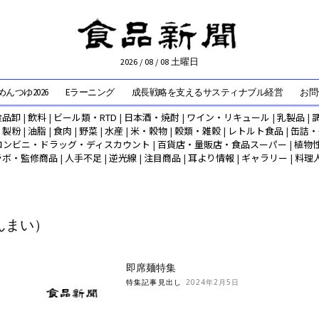
2026 / 08 / 08 土曜日
んつゆ2026
Eラーニング
成長戦略を支えるサスティナブル経営
お問
食品卸
|
飲料
|
ビール類・RTD
|
日本酒・焼酎
|
ワイン・リキュール
|
乳製品
|
|
製粉
|
油脂
|
食肉
|
野菜
|
水産
|
米・穀物
|
穀類・雑穀
|
レトルト食品
|
缶詰・
コンビニ・ドラッグ・ディスカウント
|
百貨店・量販店・食品スーパー
|
植物
ラボ・監修商品
|
人手不足
|
逆光線
|
注目商品
|
耳より情報
|
ギャラリー
|
料理
んまい）
即席麺特集
特集記事見出し
2024年2月5日