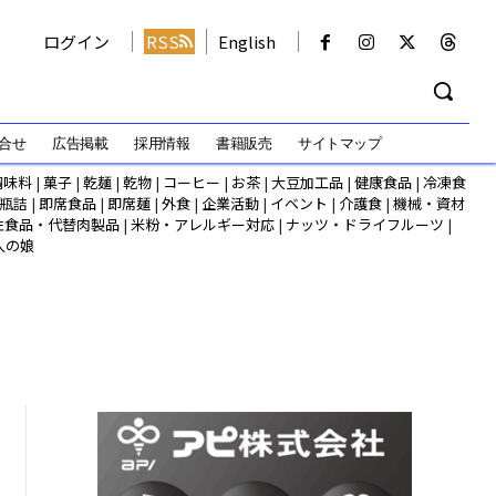
ログイン
RSS
English
合せ
広告掲載
採用情報
書籍販売
サイトマップ
調味料
|
菓子
|
乾麺
|
乾物
|
コーヒー
|
お茶
|
大豆加工品
|
健康食品
|
冷凍食
瓶詰
|
即席食品
|
即席麺
|
外食
|
企業活動
|
イベント
|
介護食
|
機械・資材
性食品・代替肉製品
|
米粉・アレルギー対応
|
ナッツ・ドライフルーツ
|
人の娘