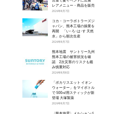
古屋で夏イベントに出展
レアメニュー・商品を販売
2026年8月7日
コカ・コーラボトラーズジ
ャパン、熊本工場の操業を
再開 「い･ろ･は･す 天然
水」から順次生産
2026年8月7日
熊本地震 サントリー九州
熊本工場の被害状況を確
認 2次災害のリスクも鑑
み慎重対応
2026年8月8日
「ポカリスエット イオン
ウォーター」をマイボトル
で 500㎖用スティックが新
登場 大塚製薬
2026年8月7日
〈熊本地震〉メルシャン八