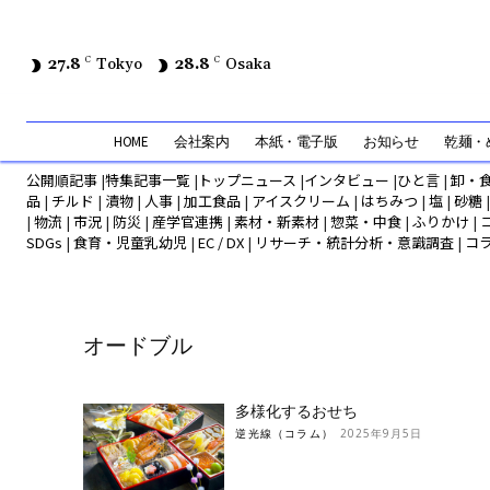
27.8
C
Tokyo
28.8
C
Osaka
HOME
会社案内
本紙・電子版
お知らせ
乾麺・め
公開順記事
|
特集記事一覧
|
トップニュース
|
インタビュー
|
ひと言
|
卸・
品
|
チルド
|
漬物
|
人事
|
加工食品
|
アイスクリーム
|
はちみつ
|
塩
|
砂糖
|
物流
|
市況
|
防災
|
産学官連携
|
素材・新素材
|
惣菜・中食
|
ふりかけ
|
SDGs
|
食育・児童乳幼児
|
EC / DX
|
リサーチ・統計分析・意識調査
|
コ
オードブル
多様化するおせち
逆光線（コラム）
2025年9月5日