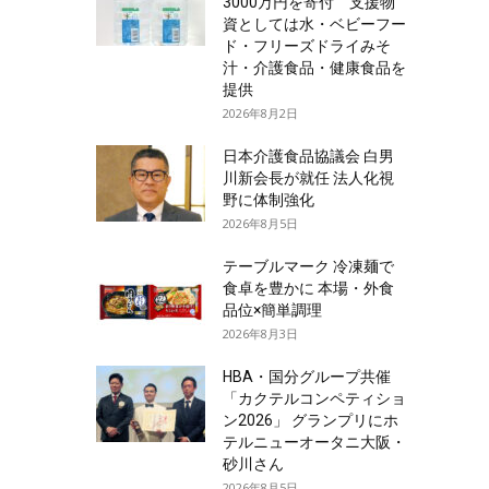
3000万円を寄付 支援物
資としては水・ベビーフー
ド・フリーズドライみそ
汁・介護食品・健康食品を
提供
2026年8月2日
日本介護食品協議会 白男
川新会長が就任 法人化視
野に体制強化
2026年8月5日
テーブルマーク 冷凍麺で
食卓を豊かに 本場・外食
品位×簡単調理
2026年8月3日
HBA・国分グループ共催
「カクテルコンペティショ
ン2026」 グランプリにホ
テルニューオータニ大阪・
砂川さん
2026年8月5日