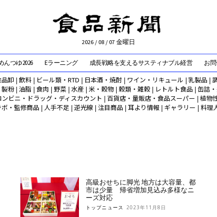
2026 / 08 / 07 金曜日
んつゆ2026
Eラーニング
成長戦略を支えるサスティナブル経営
お問
食品卸
|
飲料
|
ビール類・RTD
|
日本酒・焼酎
|
ワイン・リキュール
|
乳製品
|
|
製粉
|
油脂
|
食肉
|
野菜
|
水産
|
米・穀物
|
穀類・雑穀
|
レトルト食品
|
缶詰・
コンビニ・ドラッグ・ディスカウント
|
百貨店・量販店・食品スーパー
|
植物
ラボ・監修商品
|
人手不足
|
逆光線
|
注目商品
|
耳より情報
|
ギャラリー
|
料理
高級おせちに脚光 地方は大容量、都
市は少量 帰省増加見込み多様なニ
ーズ対応
トップニュース
2023年11月8日