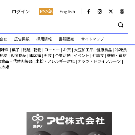
ログイン
RSS
English
合せ
広告掲載
採用情報
書籍販売
サイトマップ
調味料
|
菓子
|
乾麺
|
乾物
|
コーヒー
|
お茶
|
大豆加工品
|
健康食品
|
冷凍食
瓶詰
|
即席食品
|
即席麺
|
外食
|
企業活動
|
イベント
|
介護食
|
機械・資材
性食品・代替肉製品
|
米粉・アレルギー対応
|
ナッツ・ドライフルーツ
|
人の娘