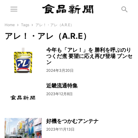
Home
Tags
アレ！・アレ（A.R.E）
アレ！・アレ（A.R.E）
今年も「アレ！」を 勝利を呼ぶのり
つくだ煮 要望に応え再び登場 ブンセ
ン
2024年3月20日
近畿流通特集
2023年12月8日
好機をつかむアンテナ
2023年11月13日