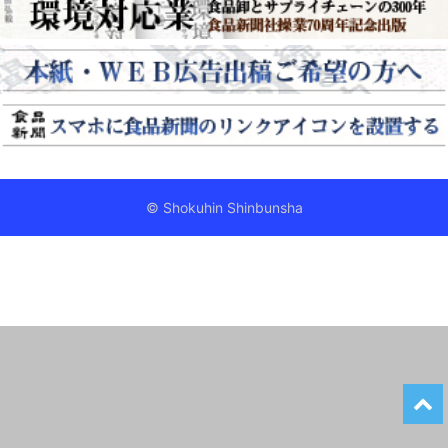
© Shokuhin Shinbunsha