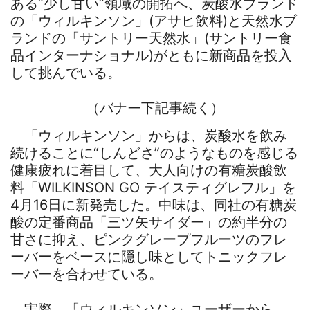
ある“少し甘い”領域の開拓へ、炭酸水ブランド
の「ウィルキンソン」(アサヒ飲料)と天然水ブ
ランドの「サントリー天然水」(サントリー食
品インターナショナル)がともに新商品を投入
して挑んでいる。
（バナー下記事続く）
「ウィルキンソン」からは、炭酸水を飲み
続けることに“しんどさ”のようなものを感じる
健康疲れに着目して、大人向けの有糖炭酸飲
料「WILKINSON GO テイスティグレフル」を
4月16日に新発売した。中味は、同社の有糖炭
酸の定番商品「三ツ矢サイダー」の約半分の
甘さに抑え、ピンクグレープフルーツのフレ
ーバーをベースに隠し味としてトニックフレ
ーバーを合わせている。
実際、「ウィルキンソン」ユーザーから