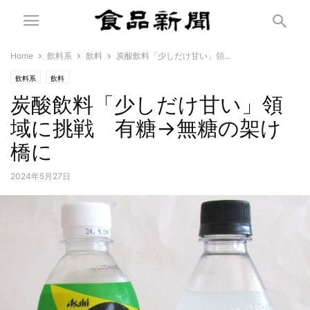
Home
飲料系
飲料
炭酸飲料「少しだけ甘い」領...
飲料系
飲料
炭酸飲料「少しだけ甘い」領
域に挑戦 有糖→無糖の架け
橋に
2024年5月27日