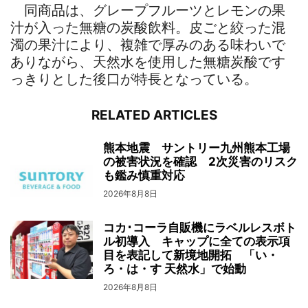
同商品は、グレープフルーツとレモンの果
汁が入った無糖の炭酸飲料。皮ごと絞った混
濁の果汁により、複雑で厚みのある味わいで
ありながら、天然水を使用した無糖炭酸です
っきりとした後口が特長となっている。
RELATED ARTICLES
熊本地震 サントリー九州熊本工場
の被害状況を確認 2次災害のリスク
も鑑み慎重対応
2026年8月8日
コカ･コーラ自販機にラベルレスボト
ル初導入 キャップに全ての表示項
目を表記して新境地開拓 「い・
ろ・は・す 天然水」で始動
2026年8月8日