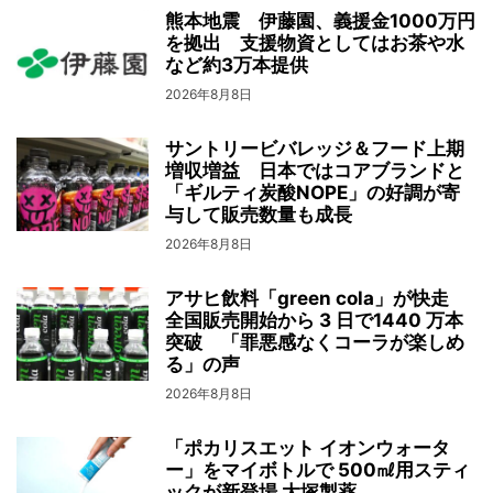
熊本地震 伊藤園、義援金1000万円
を拠出 支援物資としてはお茶や水
など約3万本提供
2026年8月8日
サントリービバレッジ＆フード上期
増収増益 日本ではコアブランドと
「ギルティ炭酸NOPE」の好調が寄
与して販売数量も成長
2026年8月8日
アサヒ飲料「green cola」が快走
全国販売開始から 3 日で1440 万本
突破 「罪悪感なくコーラが楽しめ
る」の声
2026年8月8日
「ポカリスエット イオンウォータ
ー」をマイボトルで 500㎖用スティ
ックが新登場 大塚製薬