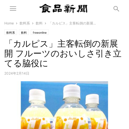
Home
飲料系
飲料
「カルピス」主客転倒の新展...
飲料系
飲料
freeonline
「カルピス」主客転倒の新展
開 フルーツのおいしさ引き立
てる脇役に
2024年2月14日