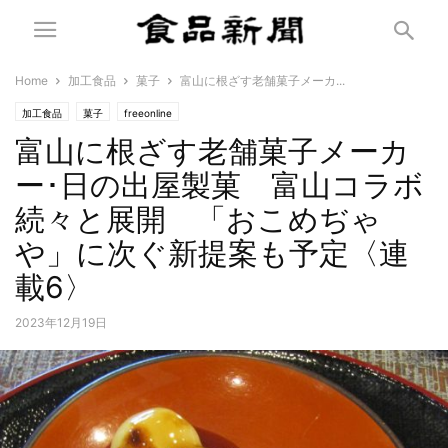
Home
加工食品
菓子
富山に根ざす老舗菓子メーカ...
加工食品
菓子
freeonline
富山に根ざす老舗菓子メーカ
ー･日の出屋製菓 富山コラボ
続々と展開 「おこめぢゃ
や」に次ぐ新提案も予定〈連
載6〉
2023年12月19日