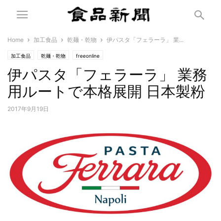
Home
加工食品
乾麺・乾物
伊パスタ「フェラーラ」 業...
加工食品
乾麺・乾物
freeonline
伊パスタ「フェラーラ」 業務
用ルートで本格展開 日本製粉
2017年9月19日