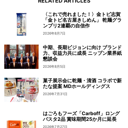
RELATED ARTICLES
〈これで売れました！〉金トビ志賀
「金トビ名古屋きしめん」 乾麺グラ
ンプリ2連覇の自信作
2026年8月7日
中期、長期ビジョンに向け ブランド
力、収益力共に成長 ニップン業界紙
懇談会
2026年8月5日
菓子展示会に乾麺・清酒 コラボで新
たな提案 MDホールディングス
2026年7月31日
はごろもフーズ「Carboff」ロング
パスタ2品 賞味期間25か月に延長
2026年7月27日