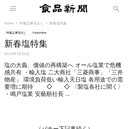
Home
特集記事見出し
新春塩特集
特集記事見出し
freeonline
新春塩特集
2023年1月30日
塩の大義、価値の再構築へ オール塩業で危機
感共有 ・輸入塩 二大商社「三菱商事」「三井
物産」 環境負荷低い輸入天日塩 各用途での需
要増に期待 ◇ ◇ 〈製塩各社に聞く〉
・鳴戸塩業 安藝順社長 …
（バナー下記事続く）