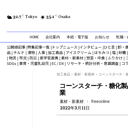
32.7
C
Tokyo
35.1
C
Osaka
HOME
会社案内
本紙・電子版
お知らせ
乾麺・め
公開順記事
|
特集記事一覧
|
トップニュース
|
インタビュー
|
ひと言
|
卸・
品
|
チルド
|
漬物
|
人事
|
加工食品
|
アイスクリーム
|
はちみつ
|
塩
|
砂糖
|
物流
|
市況
|
防災
|
産学官連携
|
素材・新素材
|
惣菜・中食
|
ふりかけ
|
SDGs
|
食育・児童乳幼児
|
EC / DX
|
リサーチ・統計分析・意識調査
|
コ
加工食品
素材・新素材
コーンスターチ・糖化
コーンスターチ・糖化製
業
素材・新素材
freeonline
2022年3月11日