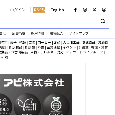
ログイン
RSS
English
合せ
広告掲載
採用情報
書籍販売
サイトマップ
調味料
|
菓子
|
乾麺
|
乾物
|
コーヒー
|
お茶
|
大豆加工品
|
健康食品
|
冷凍食
瓶詰
|
即席食品
|
即席麺
|
外食
|
企業活動
|
イベント
|
介護食
|
機械・資材
性食品・代替肉製品
|
米粉・アレルギー対応
|
ナッツ・ドライフルーツ
|
人の娘