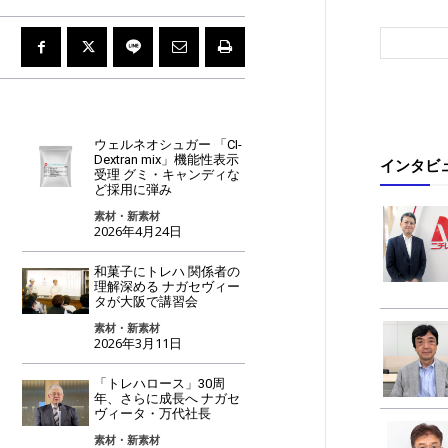
ウェルネオシュガー 「CI-
Dextran mix」機能性表示
インタビ
受理 グミ・キャンディな
ど採用に弾み
素材・新素材
2026年4月24日
和菓子にトレハ 関係者の
理解深める ナガセヴィー
タが大阪で講習会
素材・新素材
2026年3月11日
「トレハロース」30周
年、さらに成長へ ナガセ
ヴィータ・万代社長
素材・新素材