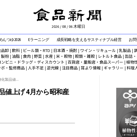
2026 / 08 / 06 木曜日
んつゆ2026
Eラーニング
成長戦略を支えるサスティナブル経営
お問
食品卸
|
飲料
|
ビール類・RTD
|
日本酒・焼酎
|
ワイン・リキュール
|
乳製品
|
|
製粉
|
油脂
|
食肉
|
野菜
|
水産
|
米・穀物
|
穀類・雑穀
|
レトルト食品
|
缶詰・
コンビニ・ドラッグ・ディスカウント
|
百貨店・量販店・食品スーパー
|
植物
ラボ・監修商品
|
人手不足
|
逆光線
|
注目商品
|
耳より情報
|
ギャラリー
|
料理
製品値...
品値上げ 4月から昭和産