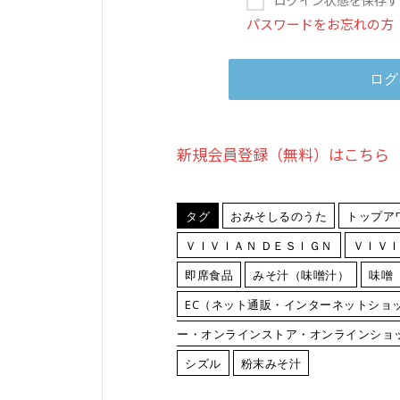
パスワードをお忘れの方
新規会員登録（無料）はこちら
タグ
おみそしるのうた
トップア
ＶＩＶＩＡＮ ＤＥＳＩＧＮ
ＶＩＶＩ
即席食品
みそ汁（味噌汁）
味噌
EC（ネット通販・インターネットショ
ー・オンラインストア・オンラインショッ
シズル
粉末みそ汁