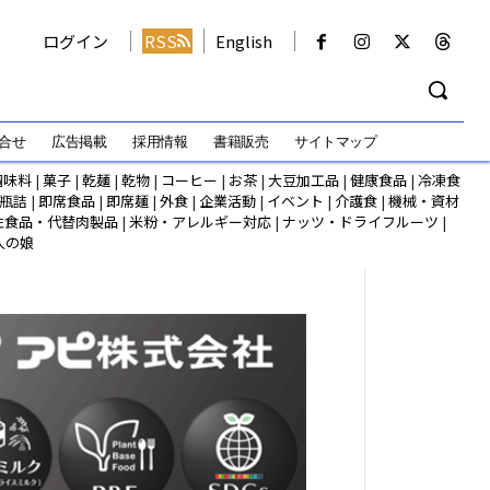
ログイン
RSS
English
合せ
広告掲載
採用情報
書籍販売
サイトマップ
調味料
|
菓子
|
乾麺
|
乾物
|
コーヒー
|
お茶
|
大豆加工品
|
健康食品
|
冷凍食
瓶詰
|
即席食品
|
即席麺
|
外食
|
企業活動
|
イベント
|
介護食
|
機械・資材
性食品・代替肉製品
|
米粉・アレルギー対応
|
ナッツ・ドライフルーツ
|
人の娘