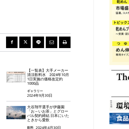
【一覧表】大手メーカー
清涼飲料水 2024年10月
1日実施の価格改定約
1000品
ギャラリー
2024年9月30日
大谷翔平選手が伊藤園
「お～いお茶」とグロー
バル契約締結 日本にいた
ときから愛飲
2024年4月30日
飲料