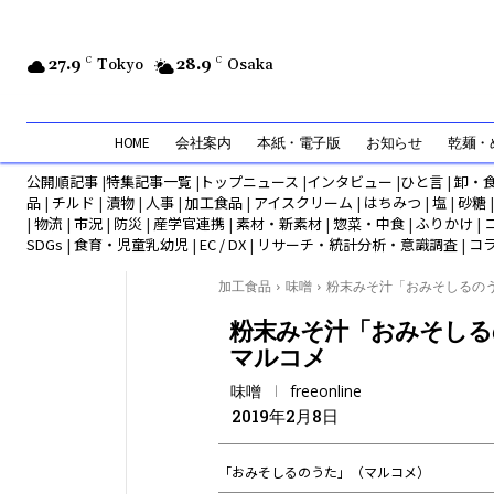
27.9
C
Tokyo
28.9
C
Osaka
HOME
会社案内
本紙・電子版
お知らせ
乾麺・め
公開順記事
|
特集記事一覧
|
トップニュース
|
インタビュー
|
ひと言
|
卸・
品
|
チルド
|
漬物
|
人事
|
加工食品
|
アイスクリーム
|
はちみつ
|
塩
|
砂糖
|
物流
|
市況
|
防災
|
産学官連携
|
素材・新素材
|
惣菜・中食
|
ふりかけ
|
SDGs
|
食育・児童乳幼児
|
EC / DX
|
リサーチ・統計分析・意識調査
|
コ
加工食品
味噌
粉末みそ汁「おみそしるのう.
粉末みそ汁「おみそしる
マルコメ
味噌
freeonline
2019年2月8日
「おみそしるのうた」（マルコメ）