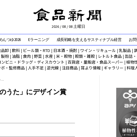
2026 / 08 / 08 土曜日
んつゆ2026
Eラーニング
成長戦略を支えるサスティナブル経営
お問
食品卸
|
飲料
|
ビール類・RTD
|
日本酒・焼酎
|
ワイン・リキュール
|
乳製品
|
|
製粉
|
油脂
|
食肉
|
野菜
|
水産
|
米・穀物
|
穀類・雑穀
|
レトルト食品
|
缶詰・
コンビニ・ドラッグ・ディスカウント
|
百貨店・量販店・食品スーパー
|
植物
ラボ・監修商品
|
人手不足
|
逆光線
|
注目商品
|
耳より情報
|
ギャラリー
|
料理
..
のうた」にデザイン賞