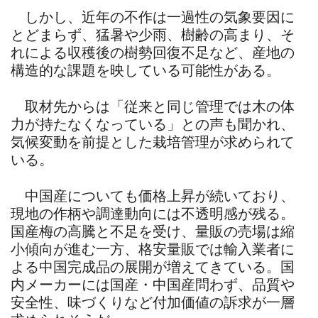
しかし、近年の不作は一過性の気象要因に
とどまらず、猛暑や少雨、樹齢の高まり、そ
れによる収穫後の樹勢回復不足など、産地の
構造的な課題を映している可能性がある。
取材先からは「従来と同じ管理では木の体
力が持たなくなっている」との声も聞かれ、
気候変動を前提とした栽培管理が求められて
いる。
中国産についても価格上昇が続いており、
現地の作柄や調達動向には不透明感が残る。
国産梅の高騰と不足を受け、量販の売場は縮
小傾向が進む一方、格安量販では輸入業者に
よる中国完成品の展開が増えてきている。国
内メーカーには国産・中国産問わず、品質や
安全性、味づくりなど付加価値の訴求が一層