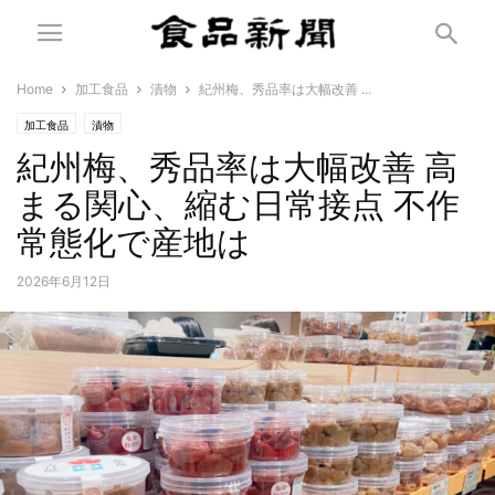
Home
加工食品
漬物
紀州梅、秀品率は大幅改善 ...
加工食品
漬物
紀州梅、秀品率は大幅改善 高
まる関心、縮む日常接点 不作
常態化で産地は
2026年6月12日