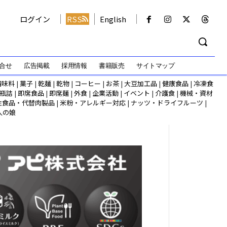
ログイン
RSS
English
合せ
広告掲載
採用情報
書籍販売
サイトマップ
調味料
|
菓子
|
乾麺
|
乾物
|
コーヒー
|
お茶
|
大豆加工品
|
健康食品
|
冷凍食
瓶詰
|
即席食品
|
即席麺
|
外食
|
企業活動
|
イベント
|
介護食
|
機械・資材
性食品・代替肉製品
|
米粉・アレルギー対応
|
ナッツ・ドライフルーツ
|
人の娘