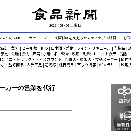
2026 / 08 / 08 土曜日
んつゆ2026
Eラーニング
成長戦略を支えるサスティナブル経営
お問
食品卸
|
飲料
|
ビール類・RTD
|
日本酒・焼酎
|
ワイン・リキュール
|
乳製品
|
|
製粉
|
油脂
|
食肉
|
野菜
|
水産
|
米・穀物
|
穀類・雑穀
|
レトルト食品
|
缶詰・
コンビニ・ドラッグ・ディスカウント
|
百貨店・量販店・食品スーパー
|
植物
ラボ・監修商品
|
人手不足
|
逆光線
|
注目商品
|
耳より情報
|
ギャラリー
|
料理
.
メーカーの営業を代行