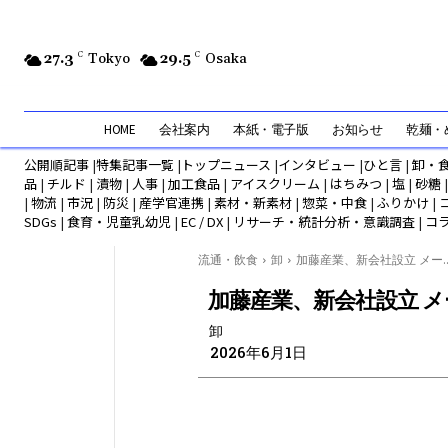
27.3
C
Tokyo
29.5
C
Osaka
HOME
会社案内
本紙・電子版
お知らせ
乾麺・め
公開順記事
|
特集記事一覧
|
トップニュース
|
インタビュー
|
ひと言
|
卸・
品
|
チルド
|
漬物
|
人事
|
加工食品
|
アイスクリーム
|
はちみつ
|
塩
|
砂糖
|
物流
|
市況
|
防災
|
産学官連携
|
素材・新素材
|
惣菜・中食
|
ふりかけ
|
SDGs
|
食育・児童乳幼児
|
EC / DX
|
リサーチ・統計分析・意識調査
|
コ
流通・飲食
卸
加藤産業、新会社設立 メー..
加藤産業、新会社設立 
卸
2026年6月1日