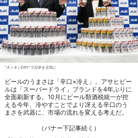
“キンキンDRY”で日本を元気に
ビールのうまさは「辛口×冷え」。アサヒビー
ルは「スーパードライ」ブランドを4年ぶりに
全面刷新する。10月にビール類酒税統一が控
える今年、冷やすことでより冴える辛口のう
まさを武器に、市場の流れを変える考えだ。
（バナー下記事続く）