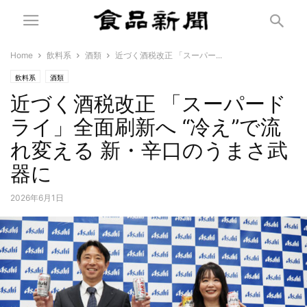
Home
飲料系
酒類
近づく酒税改正 「スーパー...
飲料系
酒類
近づく酒税改正 「スーパード
ライ」全面刷新へ “冷え”で流
れ変える 新・辛口のうまさ武
器に
2026年6月1日