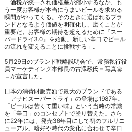
「酒税が統一され価格差が縮小するなか、も
う一度お客様が本当にうまいビールを求める
瞬間がやってくる。そのときに選ばれるブラ
ンドとなるよう価値を明確化し、磨くことが
重要だ。お客様の期待を超えるために『スー
パードライ3.0』を始動。新しい辛口でビール
の流れを変えることに挑戦する」。
5月29日のブランド戦略説明会で、常務執行役
員マーケティング本部長の古澤毅氏＝写真㊧
＝が宣言した。
日本の消費財販売額で最大のブランドである
「アサヒスーパードライ」の登場は1987年。
「ビールは苦くて重い味」という当時の常識
を「辛口」のコンセプトで塗り替えた。さら
に22年には、発売36年目にして初のフルリニ
ューアル。嗜好や時代の変化に合わせて辛口