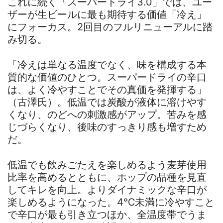
これに続く「スーパードライ3.0」では、ユー
ザーが生ビールに最も期待する価値「冷え」
にフォーカス。2回目のフルリニューアルに踏
み切る。
「冷えは単なる温度でなく、味を構成する本
質的な価値のひとつ。スーパードライの辛口
は、よく冷やすことでその真価を発揮する」
（古澤氏）。低温では炭酸が液体に溶けやす
くなり、のどへの刺激感がアップ。苦みを感
じづらくなり、後味のすっきり感も増すため
だ。
低温でも飲みごたえを楽しめるよう麦芽使用
比率を高めるとともに、ホップの品種を見直
してキレを向上。よりダイナミックな辛口が
楽しめるようになった。4℃未満に冷やすこと
で辛口が最も引き立つほか、全温度帯でうま