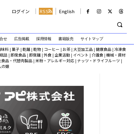
ログイン
RSS
English
合せ
広告掲載
採用情報
書籍販売
サイトマップ
調味料
|
菓子
|
乾麺
|
乾物
|
コーヒー
|
お茶
|
大豆加工品
|
健康食品
|
冷凍食
瓶詰
|
即席食品
|
即席麺
|
外食
|
企業活動
|
イベント
|
介護食
|
機械・資材
性食品・代替肉製品
|
米粉・アレルギー対応
|
ナッツ・ドライフルーツ
|
人の娘