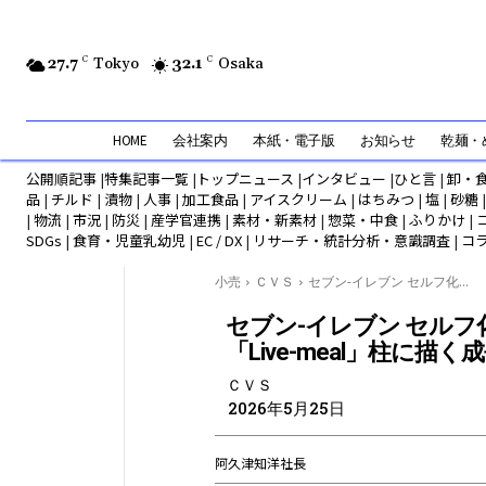
27.7
C
Tokyo
32.1
C
Osaka
HOME
会社案内
本紙・電子版
お知らせ
乾麺・め
公開順記事
|
特集記事一覧
|
トップニュース
|
インタビュー
|
ひと言
|
卸・
品
|
チルド
|
漬物
|
人事
|
加工食品
|
アイスクリーム
|
はちみつ
|
塩
|
砂糖
|
物流
|
市況
|
防災
|
産学官連携
|
素材・新素材
|
惣菜・中食
|
ふりかけ
|
SDGs
|
食育・児童乳幼児
|
EC / DX
|
リサーチ・統計分析・意識調査
|
コ
小売
ＣＶＳ
セブン-イレブン セルフ化...
セブン-イレブン セル
「Live-meal」柱に描く
ＣＶＳ
2026年5月25日
阿久津知洋社長