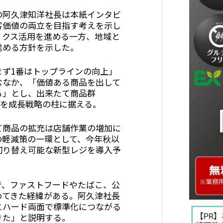
阿久津知洋社長は本紙インタビ
客価値の両立を目指す考えを示し
ィクス活用を進める一方、地域と
進める方針を示した。
ず1番はトップラインの向上」
むなか、「価値ある商品を出して
る」とし、出来たて商品群
）」を成長戦略の柱に据える。
商品の拡充は店舗作業の増加に
の軽減策の一環として、今年秋以
切り替え可能な新型レジを導入予
、ファストフードやたばこ、公
めてきた経緯がある。阿久津社長
とハード両面で標準化につながる
きた」と説明する。