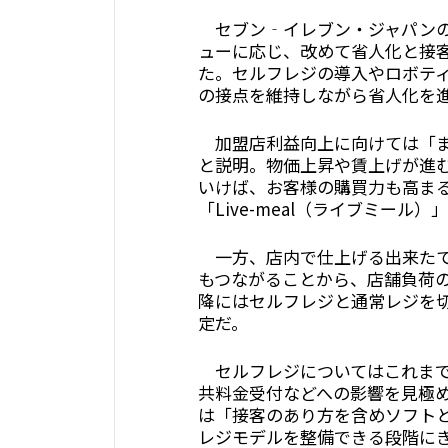
セブン‐イレブン・ジャパンの
ューに応じ、改めて省人化と接
た。セルフレジの導入やロボテ
の接点を維持しながら省人化を
加盟店利益向上に向けては「ま
と説明。物価上昇や賃上げが進
いけば、お客様の購買力も高ま
「Live-meal（ライブミール
一方、店内で仕上げる出来たて
もつながることから、店舗負荷
降にはセルフレジと通常レジを
定だ。
セルフレジについてはこれまで
共料金受付などへの影響を見極
は「接客のあり方を含めソフト
レジモデルを整備できる段階に