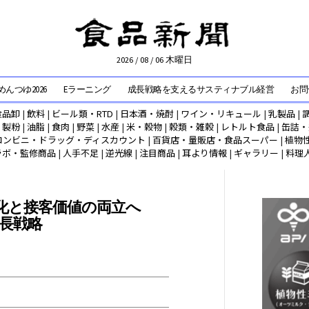
2026 / 08 / 06 木曜日
んつゆ2026
Eラーニング
成長戦略を支えるサスティナブル経営
お問
食品卸
|
飲料
|
ビール類・RTD
|
日本酒・焼酎
|
ワイン・リキュール
|
乳製品
|
|
製粉
|
油脂
|
食肉
|
野菜
|
水産
|
米・穀物
|
穀類・雑穀
|
レトルト食品
|
缶詰・
コンビニ・ドラッグ・ディスカウント
|
百貨店・量販店・食品スーパー
|
植物
ラボ・監修商品
|
人手不足
|
逆光線
|
注目商品
|
耳より情報
|
ギャラリー
|
料理
フ化と接客価値の両立へ
成長戦略