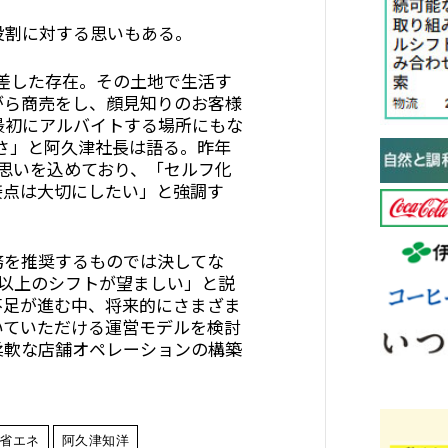
割に対する思いもある。
差した存在。その土地で生活す
がら商売をし、顔見知りのお客様
最初にアルバイトする場所にもな
さ」と阿久津社長は語る。昨年
思いを込めており、「セルフ化
接点は大切にしたい」と強調す
を推奨するものでは決してな
人以上のシフトが望ましい」と説
不足が進む中、将来的にさまざま
いていただける運営モデルを検討
柔軟な店舗オペレーションの構築
省エネ
阿久津知洋