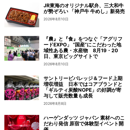
JR東海のオリジナル駅弁、三大和牛
が勢ぞろい 「神戸牛 牛めし」新発売
2026年8月10日
『農』と『食』をつなぐ「アグリフ
ードEXPO」 “国産”にこだわった地
域性ある農・水産物 8月19・20
日、東京ビッグサイトで
2026年8月10日
サントリービバレッジ＆フード上期
増収増益 日本ではコアブランドと
「ギルティ炭酸NOPE」の好調が寄
与して販売数量も成長
2026年8月8日
ハーゲンダッツ ジャパン 素材へのこ
だわり発信 原宿で体験型イベント開
催