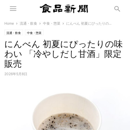
Home
流通・飲食
中食・惣菜
にんべん 初夏にぴったりの...
流通・飲食
中食・惣菜
にんべん 初夏にぴったりの味
わい 「冷やしだし甘酒」限定
販売
2026年5月8日