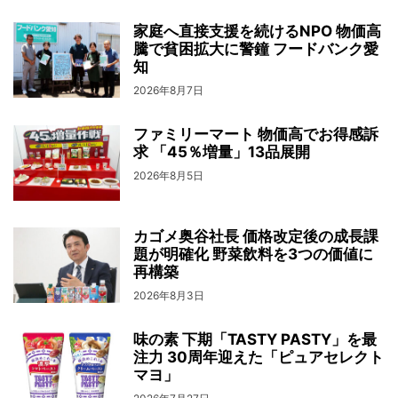
家庭へ直接支援を続けるNPO 物価高
騰で貧困拡大に警鐘 フードバンク愛
知
2026年8月7日
ファミリーマート 物価高でお得感訴
求 「45％増量」13品展開
2026年8月5日
カゴメ奥谷社長 価格改定後の成長課
題が明確化 野菜飲料を3つの価値に
再構築
2026年8月3日
味の素 下期「TASTY PASTY」を最
注力 30周年迎えた「ピュアセレクト
マヨ」