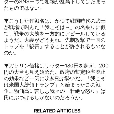
ダーのSNS一つで相場が乱高下してはたまっ
たものではない。
▼こうした作戦名は、かつて戦国時代の武士
が戦場で叫んだ「我こそは～」の名乗りに似
て、戦争の大義を一方的にアピールしている
ようだ。大義がどうあれ、先制攻撃で一国の
トップを「殺害」することが許されるものな
のか。
▼ガソリン価格はリッター180円を超え、200
円の大台も見え始めた。政府の暫定税率廃止
の効果など一気に吹き飛ぶ勢いだ。「我こそ
は米国大統領トランプ」と始まったこの戦
争。物価高に苦しむ我々の「壮絶な怒り」は
氏にぶつけるしかないのだろうか。
RELATED ARTICLES