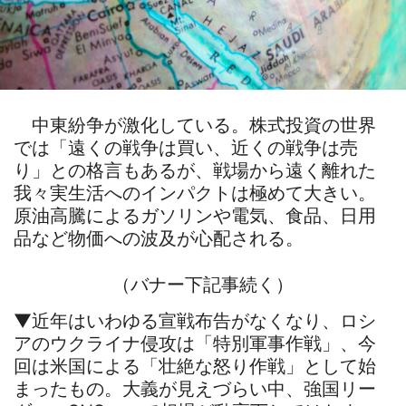
中東紛争が激化している。株式投資の世界
では「遠くの戦争は買い、近くの戦争は売
り」との格言もあるが、戦場から遠く離れた
我々実生活へのインパクトは極めて大きい。
原油高騰によるガソリンや電気、食品、日用
品など物価への波及が心配される。
（バナー下記事続く）
▼近年はいわゆる宣戦布告がなくなり、ロシ
アのウクライナ侵攻は「特別軍事作戦」、今
回は米国による「壮絶な怒り作戦」として始
まったもの。大義が見えづらい中、強国リー