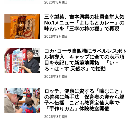
2026年8月8日
三幸製菓、吉本興業の社員食堂人気
No.1メニュー「よしもとカレー」の
味わいを「三幸の柿の種」で再現
2026年8月8日
コカ･コーラ自販機にラベルレスボト
ル初導入 キャップに全ての表示項
目を表記して新境地開拓 「い・
ろ・は・す 天然水」で始動
2026年8月8日
ロッテ、健康に資する「噛むこと」
の啓発に新手法 保育者の卵から親
子へ伝播 こども教育宝仙大学で
「手作りガム」体験教室開催
2026年8月8日