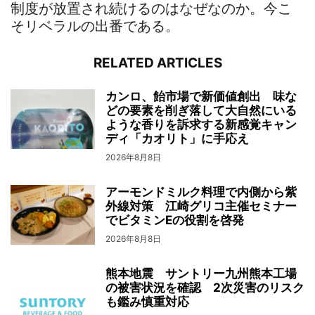
制度が放置され続けるのはなぜなのか。今こ
そリベラルの出番である。
RELATED ARTICLES
カンロ、飴市場で新価値創出 味な
どの要素を削ぎ落して大自然にいる
ような香りを訴求する新感覚キャン
ディ「カオリト」に手応え
2026年8月8日
アーモンドミルク料理で内側から紫
外線対策 江崎グリコ主催セミナー
でビタミンEの役割を啓発
2026年8月8日
熊本地震 サントリー九州熊本工場
の被害状況を確認 2次災害のリスク
も鑑み慎重対応