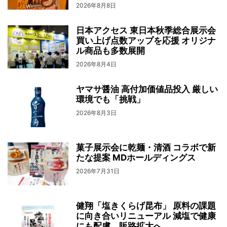
2026年8月8日
日本アクセス 東日本秋季総合展示会
買い上げ点数アップを応援 オリジナ
ル商品も多数展開
2026年8月4日
ヤマサ醤油 高付加価値品投入 厳しい
環境でも「挑戦」
2026年8月3日
菓子展示会に乾麺・清酒 コラボで新
たな提案 MDホールディングス
2026年7月31日
健翔「塩きくらげ昆布」 原料の課題
に向き合いリニューアル 減塩で健康
にも配慮、販路拡大へ