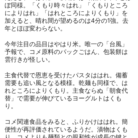
ぼ同様。「くもり時々はれ」「くもりところ
によりはれ」「はれところによりくもり」を
加えると、晴れ間が望めるのは4分の1強。去
年とほぼ変わらない。
今年注目の品目はやはり米。唯一の「台風」
予報で、コメ原料のパックごはん、包装餅は
雲行きが怪しい。
主食代替で恩恵を受けたパスタははれ。備蓄
需要も追い風となる模様。乾麺も同様で、は
れところによりくもり。主食ならぬ「朝食代
替」で需要が伸びているヨーグルトはくも
り。
コメ関連食品をみると、ふりかけははれ。簡
便性が再評価されているようだ。漬物はくも
り。コメよりも麺類との親和性が成長の鍵と