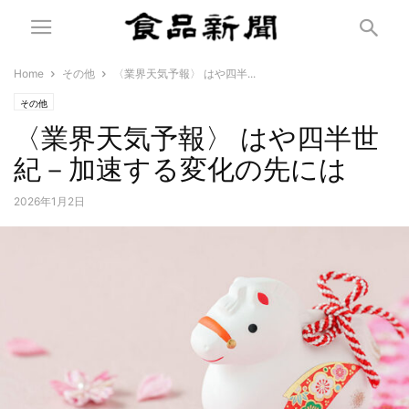
Home
その他
〈業界天気予報〉 はや四半...
その他
〈業界天気予報〉 はや四半世
紀－加速する変化の先には
2026年1月2日