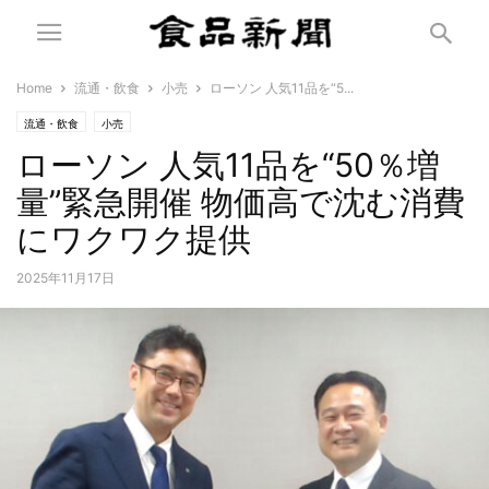
Home
流通・飲食
小売
ローソン 人気11品を“5...
流通・飲食
小売
ローソン 人気11品を“50％増
量”緊急開催 物価高で沈む消費
にワクワク提供
2025年11月17日