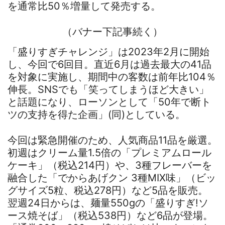
を通常比50％増量して発売する。
（バナー下記事続く）
「盛りすぎチャレンジ」は2023年2月に開始
し、今回で6回目。直近6月は過去最大の41品
を対象に実施し、期間中の客数は前年比104％
伸長。SNSでも「笑ってしまうほど大きい」
と話題になり、ローソンとして「50年で断ト
ツの支持を得た企画」(同)としている。
今回は緊急開催のため、人気商品11品を厳選。
初週はクリーム量1.5倍の「プレミアムロール
ケーキ」（税込214円）や、3種フレーバーを
融合した「でからあげクン 3種MIX味」（ビッ
グサイズ5粒、税込278円）など5品を販売。
翌週24日からは、麺量550gの「盛りすぎ!ソ
ース焼そば」（税込538円）など6品が登場。