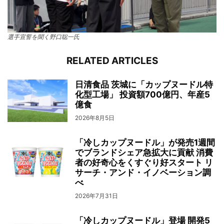
選手宣誓を聞く野口聡一氏
RELATED ARTICLES
日清食品 茨城に「カップヌードル特
化型工場」 投資額700億円、年産5
億食
2026年8月5日
「冷しカップヌードル」が発売1週間
でブランドシェア急拡大に貢献 消費
者の好奇心をくすぐり好スタート リ
サーチ・アンド・イノベーション調
べ
2026年7月31日
「冷しカップヌードル」登場 開発5