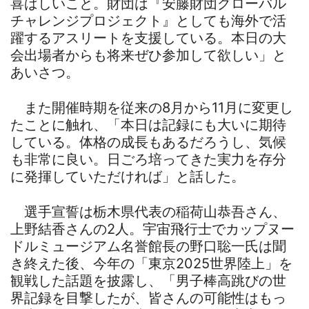
喜ばしいこと。財団は『安藤財団グローバル
チャレンジプロジェクト』としても海外で活
躍するアスリートを支援している。本日の大
会出場者からも将来ぜひ参加して欲しい」と
あいさつ。
また開催時期を従来の8月から11月に変更し
たことに触れ、「本日は記録にも大いに期待
している。体格の成長もあるだろうし、気候
も非常に良い。日ごろ培ってきた実力を存分
に発揮していただければ」と話した。
選手宣誓は栃木県代表の稲荷山恭吾さん、
上野結香さんの2人。宇宙飛行士でカップヌー
ドルミュージアム名誉館長の野口聡一氏は聞
き終えた後、今年の「東京2025世界陸上」を
観戦した話題を披露し、「男子棒高跳びの世
界記録を目撃したが、皆さんの可能性はもっ