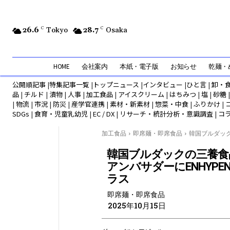
26.6
C
Tokyo
28.7
C
Osaka
HOME
会社案内
本紙・電子版
お知らせ
乾麺・め
公開順記事
|
特集記事一覧
|
トップニュース
|
インタビュー
|
ひと言
|
卸・
品
|
チルド
|
漬物
|
人事
|
加工食品
|
アイスクリーム
|
はちみつ
|
塩
|
砂糖
|
物流
|
市況
|
防災
|
産学官連携
|
素材・新素材
|
惣菜・中食
|
ふりかけ
|
SDGs
|
食育・児童乳幼児
|
EC / DX
|
リサーチ・統計分析・意識調査
|
コ
加工食品
即席麺・即席食品
韓国ブルダック
韓国ブルダックの三養食
アンバサダーにENHYPE
ラス
即席麺・即席食品
2025年10月15日