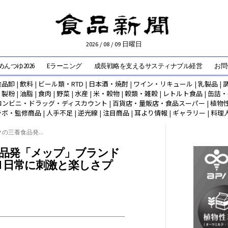
2026 / 08 / 09 日曜日
んつゆ2026
Eラーニング
成長戦略を支えるサスティナブル経営
お問
食品卸
|
飲料
|
ビール類・RTD
|
日本酒・焼酎
|
ワイン・リキュール
|
乳製品
|
|
製粉
|
油脂
|
食肉
|
野菜
|
水産
|
米・穀物
|
穀類・雑穀
|
レトルト食品
|
缶詰・
コンビニ・ドラッグ・ディスカウント
|
百貨店・量販店・食品スーパー
|
植物
ラボ・監修商品
|
人手不足
|
逆光線
|
注目商品
|
耳より情報
|
ギャラリー
|
料理
の三養食品発...
品発「メップ」ブランド
N 日常に刺激と楽しさプ