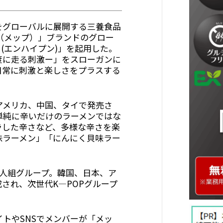
をグローバルに展開する三養食品
P（メップ）」ブランドのグロー
 (エンハイプン)」を起用した。
 ー食べる度に走る刺激ー」をスローガンに
日常に刺激と楽しさをプラスする
アメリカ、中国、タイで発売さ
単純に辛いだけのラーメンではな
ラした辛さなど、多様な辛さを楽
味ラーメン」「にんにく貝味ラー
7人組グループ。韓国、日本、ア
され、次世代K―POPグループ
イトやSNSでメンバーが「メッ