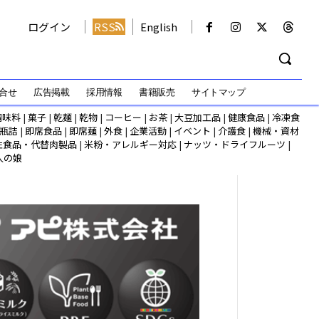
ログイン
RSS
English
合せ
広告掲載
採用情報
書籍販売
サイトマップ
調味料
|
菓子
|
乾麺
|
乾物
|
コーヒー
|
お茶
|
大豆加工品
|
健康食品
|
冷凍食
瓶詰
|
即席食品
|
即席麺
|
外食
|
企業活動
|
イベント
|
介護食
|
機械・資材
性食品・代替肉製品
|
米粉・アレルギー対応
|
ナッツ・ドライフルーツ
|
人の娘