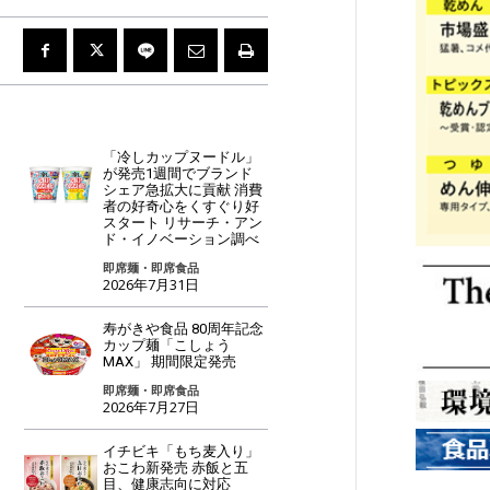
「冷しカップヌードル」
が発売1週間でブランド
シェア急拡大に貢献 消費
者の好奇心をくすぐり好
スタート リサーチ・アン
ド・イノベーション調べ
即席麺・即席食品
2026年7月31日
寿がきや食品 80周年記念
カップ麺「こしょう
MAX」 期間限定発売
即席麺・即席食品
2026年7月27日
イチビキ「もち麦入り」
おこわ新発売 赤飯と五
目、健康志向に対応