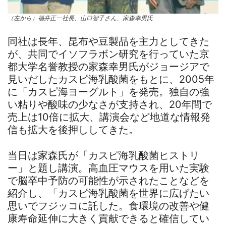
（左から）福井正一社長、山口智子さん、家森幸男氏
同社は長年、昆布や豆製品を主力としてきた
が、共同でイソフラボン研究を行っていた京
都大学名誉教授の家森幸男氏がジョージアで
見いだしたカスピ海乳酸菌をもとに、2005年
に「カスピ海ヨーグルト」を発売。独自の強
い粘りや酸味の少なさが支持され、20年間で
売上は10倍に拡大、講演会など地道な情報発
信も拡大を後押ししてきた。
当日は家森氏が「カスピ海乳酸菌ヒストリ
ー」と題し講演。高血圧マウスを用いた実験
で脳卒中予防の可能性が示されたことなどを
紹介し、「カスピ海乳酸菌を世界に広げたい
思いでフジッコに託した。食環境の改善や健
康寿命延伸に大きく貢献できると確信してい