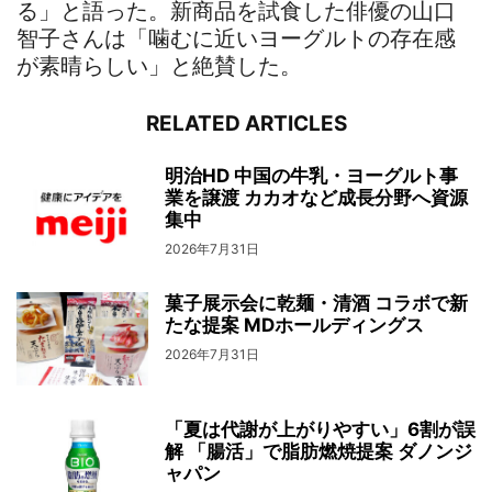
る」と語った。新商品を試食した俳優の山口
智子さんは「噛むに近いヨーグルトの存在感
が素晴らしい」と絶賛した。
RELATED ARTICLES
明治HD 中国の牛乳・ヨーグルト事
業を譲渡 カカオなど成長分野へ資源
集中
2026年7月31日
菓子展示会に乾麺・清酒 コラボで新
たな提案 MDホールディングス
2026年7月31日
「夏は代謝が上がりやすい」6割が誤
解 「腸活」で脂肪燃焼提案 ダノンジ
ャパン