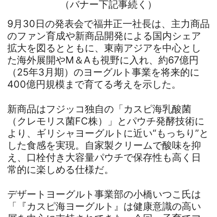
（バナー下記事続く）
9月30日の発表会で福井正一社長は、主力商品
のファン育成や新商品開発による国内シェア
拡大を図るとともに、東南アジアを中心とし
た海外展開やM＆Aも視野に入れ、約67億円
（25年3月期）のヨーグルト事業を将来的に
400億円規模まで育てる考えを示した。
新商品はフジッコ独自の「カスピ海乳酸菌
（クレモリス菌FC株）」とパウチ発酵技術に
より、ギリシャヨーグルトに近い“もっちり”と
した食感を実現。自家製クリームで酸味を抑
え、口栓付き大容量パウチで保存性も高く日
常的に楽しめる仕様だ。
デザートヨーグルト事業部の小橋いつこ氏は
「『カスピ海ヨーグルト』は健康意識の高い