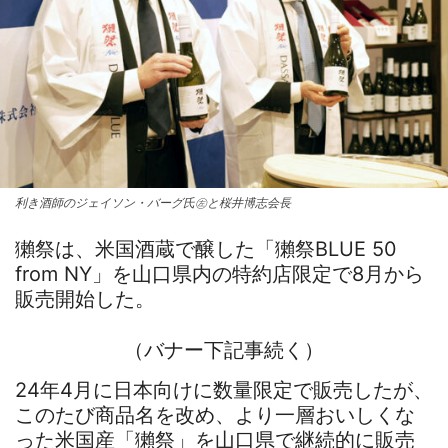
利き酒師のジェイソン・バーグ氏㊧と桜井博志会長
獺祭は、米国酒蔵で醸した「獺祭BLUE 50
from NY」を山口県内の特約店限定で8月から
販売開始した。
（バナー下記事続く）
24年4月に日本向けに数量限定で販売したが、
このたび商品名を改め、より一層おいしくな
った米国産「獺祭」を山口県で継続的に販売