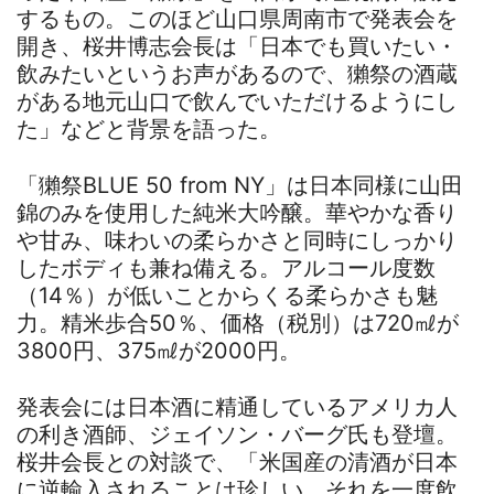
するもの。このほど山口県周南市で発表会を
開き、桜井博志会長は「日本でも買いたい・
飲みたいというお声があるので、獺祭の酒蔵
がある地元山口で飲んでいただけるようにし
た」などと背景を語った。
「獺祭BLUE 50 from NY」は日本同様に山田
錦のみを使用した純米大吟醸。華やかな香り
や甘み、味わいの柔らかさと同時にしっかり
したボディも兼ね備える。アルコール度数
（14％）が低いことからくる柔らかさも魅
力。精米歩合50％、価格（税別）は720㎖が
3800円、375㎖が2000円。
発表会には日本酒に精通しているアメリカ人
の利き酒師、ジェイソン・バーグ氏も登壇。
桜井会長との対談で、「米国産の清酒が日本
に逆輸入されることは珍しい。それを一度飲