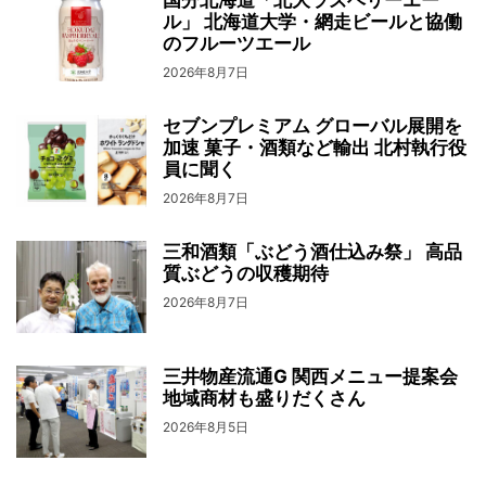
ル」 北海道大学・網走ビールと協働
のフルーツエール
2026年8月7日
セブンプレミアム グローバル展開を
加速 菓子・酒類など輸出 北村執行役
員に聞く
2026年8月7日
三和酒類「ぶどう酒仕込み祭」 高品
質ぶどうの収穫期待
2026年8月7日
三井物産流通G 関西メニュー提案会
地域商材も盛りだくさん
2026年8月5日