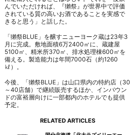
んでいただければ、『獺祭』が世界中で評価
されている質の高いお酒であることを実感で
きると思う」と話した。
「獺祭BLUE」を醸すニューヨーク蔵は23年3
月に完成。敷地面積6万2400㎡に、蔵建屋
5100㎡、精米所370㎡、排水処理棟600㎡を
備える。製造能力は年間7000石（約1260
㎘）。
今後、「獺祭BLUE」は山口県内の特約店（30
～40店舗）で継続販売するほか、インバウン
ドの富裕層向けに一部都内のホテルでも提供
予定。
RELATED ARTICLES
国分北海道「北大ラズベリーエー