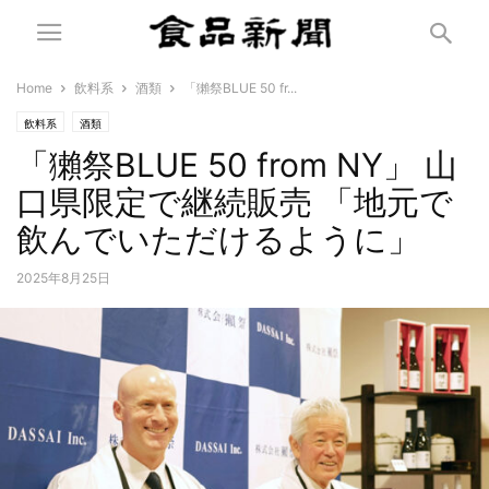
Home
飲料系
酒類
「獺祭BLUE 50 fr...
飲料系
酒類
「獺祭BLUE 50 from NY」 山
口県限定で継続販売 「地元で
飲んでいただけるように」
2025年8月25日